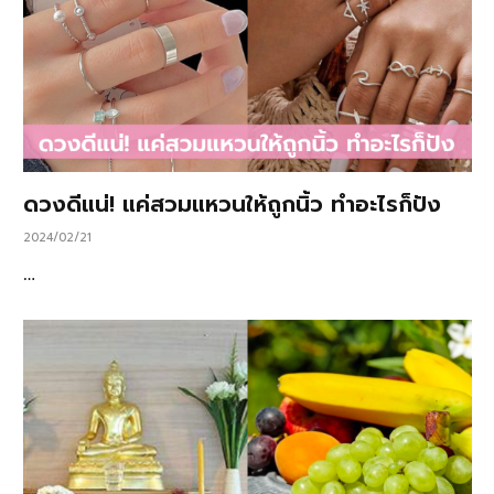
ดวงดีแน่! แค่สวมแหวนให้ถูกนิ้ว ทำอะไรก็ปัง
2024/02/21
…