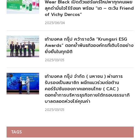
Wear Black เปิดตัวแฮร์แคร์ใหม่พาทุกคนเผย
ลุคดำมั่นใจไร้รังแค พร้อม “เต – ตะวัน Friend
of Vichy Dercos”
2025/06/04
เก้ามงคล กรุ๊ป คว้ารางวัล “Krungsri ESG
Awards” ตอกย้ำพันธกิจองค์กรที่เติบโตอย่าง
ยั่งยืนในทุกมิติ
2025/03/05
เก้ามงคล กรุ๊ป จำกัด ( มหาชน ) ผ่านการ
รับรองเป็นสมาชิก ผนึกแนวร่วมต่อต้าน
คอร์รัปชันของภาคเอกชนไทย ( CAC )
ตอกย้ำการบริหารธุรกิจภายใต้กรอบธรรมาภิ
บาลตลอดห่วงโซ่คุณค่า
2025/03/05
TAGS