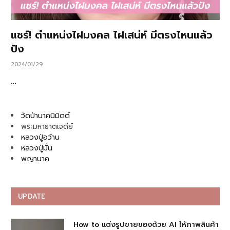
แชร์! ตำแหน่งไฝมงคล ไฝเสน่ห์ มีตรงไหนแล้ว
ปัง
2024/01/29
…
วัดป่านาคนิมิตต์
พระมหาธาตเจดีย์
หลวงปู่อว้าน
หลวงปู่มั่น
พญานาค
UPDATE
How to แต่งรูปขายของด้วย AI ให้ภาพสินค้า