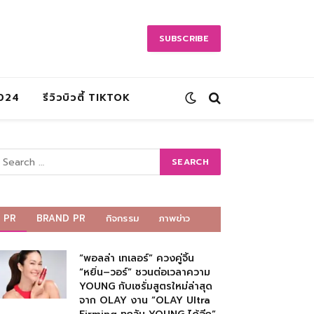
SUBSCRIBE
2024
รีวิวบิวตี้ TIKTOK
PR
BRAND PR
กิจกรรม
ภาพข่าว
“พอลล่า เทเลอร์” ควงคู่จิ้น
“หยิ่น–วอร์” ชวนต่อเวลาความ
YOUNG กับเซรั่มสูตรใหม่ล่าสุด
จาก OLAY งาน “OLAY Ultra