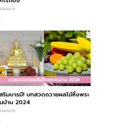
ะไรก็ปัง
024/02/21
…
เสริมบารมี! บทสวดถวายผลไม้หิ้งพระ
ในบ้าน 2024
024/02/15
…