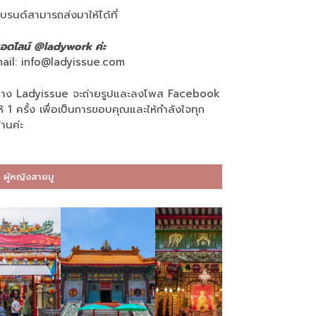
บรนด์สามารถส่งมาให้ได้ที่
อดไลน์ @ladywork ค่ะ
ail:
info@ladyissue.com
าง Ladyissue จะถ่ายรูปและลงโพส Facebook
ห้ 1 ครั้ง เพื่อเป็นการขอบคุณและให้กำลังใจทุก
่านค่ะ
ผู้หญิงสายมู