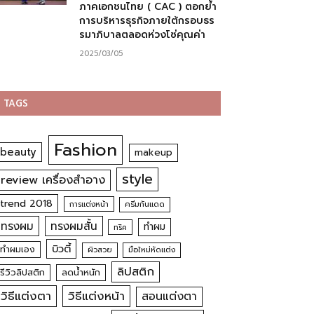
ภาคเอกชนไทย ( CAC ) ตอกย้ำ
การบริหารธุรกิจภายใต้กรอบธร
รมาภิบาลตลอดห่วงโซ่คุณค่า
2025/03/05
TAGS
Fashion
beauty
makeup
style
review เครื่องสำอาง
trend 2018
การแต่งหน้า
ครีมกันแดด
ทรงผม
ทรงผมสั้น
ทำผม
ทริค
บิวตี้
ทำผมเอง
ผิวสวย
มือใหม่หัดแต่ง
ลิปสติก
รีวิวลิปสติก
ลดน้ำหนัก
วิธีแต่งตา
วิธีแต่งหน้า
สอนแต่งตา