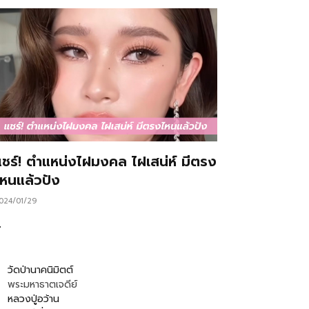
แชร์! ตำแหน่งไฝมงคล ไฝเสน่ห์ มีตรง
ไหนแล้วปัง
024/01/29
…
วัดป่านาคนิมิตต์
พระมหาธาตเจดีย์
หลวงปู่อว้าน