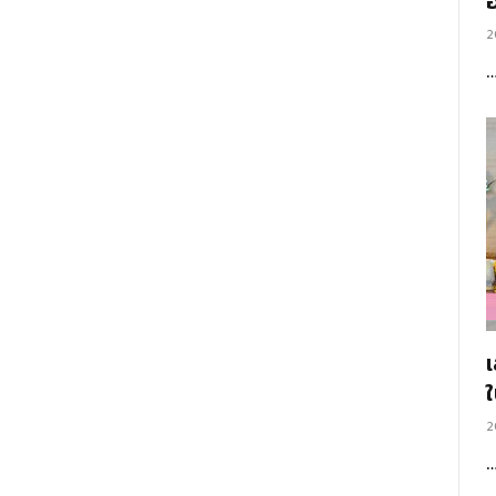
อ
2
2