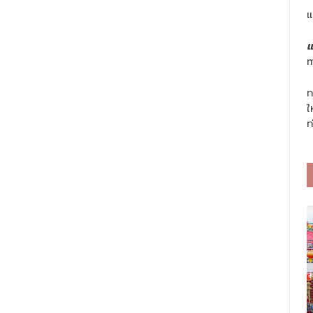
แ
แ
m
ท
ใ
ท