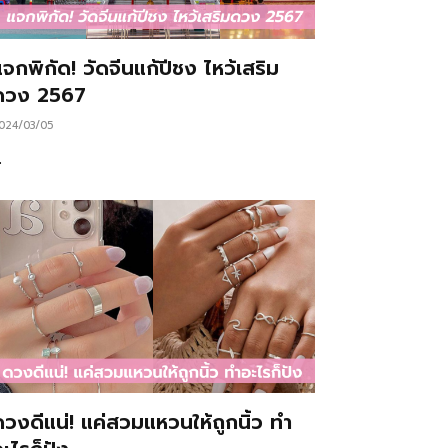
จกพิกัด! วัดจีนแก้ปีชง ไหว้เสริม
ดวง 2567
024/03/05
…
ดวงดีแน่! แค่สวมแหวนให้ถูกนิ้ว ทำ