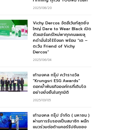
Firming ทุกวัน YOUNG ได้อีก”
2025/08/20
Vichy Dercos จัดอีเว้นท์สุดยิ่ง
ใหญ่ Dare to Wear Black เปิด
ตัวแฮร์แคร์ใหม่พาทุกคนเผยลุ
คดำมั่นใจไร้รังแค พร้อม “เต –
ตะวัน Friend of Vichy
Dercos”
2025/06/04
เก้ามงคล กรุ๊ป คว้ารางวัล
“Krungsri ESG Awards”
ตอกย้ำพันธกิจองค์กรที่เติบโต
อย่างยั่งยืนในทุกมิติ
2025/03/05
เก้ามงคล กรุ๊ป จำกัด ( มหาชน )
ผ่านการรับรองเป็นสมาชิก ผนึก
แนวร่วมต่อต้านคอร์รัปชันของ