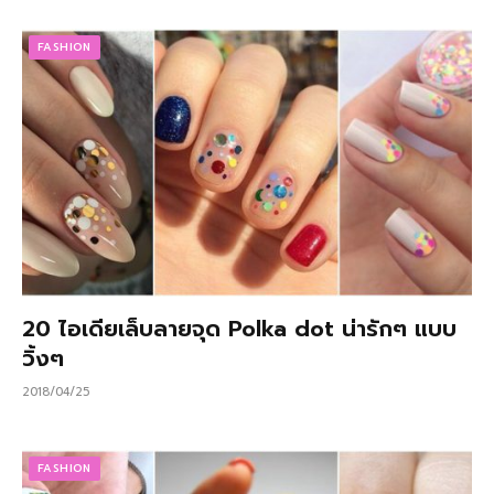
FASHION
20 ไอเดียเล็บลายจุด Polka dot น่ารักๆ แบบ
วิ้งๆ
2018/04/25
FASHION