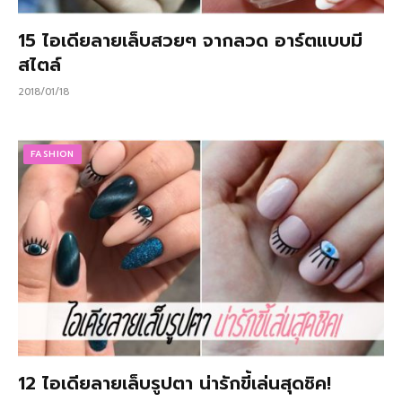
15 ไอเดียลายเล็บสวยๆ จากลวด อาร์ตแบบมี
สไตล์
2018/01/18
FASHION
12 ไอเดียลายเล็บรูปตา น่ารักขี้เล่นสุดชิค!