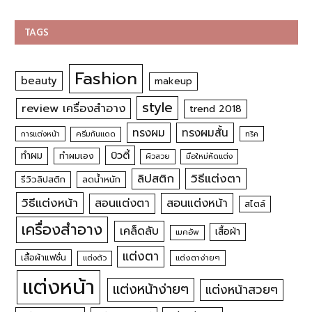
TAGS
Fashion
beauty
makeup
style
review เครื่องสำอาง
trend 2018
ทรงผม
ทรงผมสั้น
การแต่งหน้า
ครีมกันแดด
ทริค
บิวตี้
ทำผม
ทำผมเอง
ผิวสวย
มือใหม่หัดแต่ง
วิธีแต่งตา
ลิปสติก
รีวิวลิปสติก
ลดน้ำหนัก
วิธีแต่งหน้า
สอนแต่งหน้า
สอนแต่งตา
สไตล์
เครื่องสำอาง
เคล็ดลับ
เสื้อผ้า
เมคอัพ
แต่งตา
เสื้อผ้าแฟชั่น
แต่งตัว
แต่งตาง่ายๆ
แต่งหน้า
แต่งหน้าง่ายๆ
แต่งหน้าสวยๆ