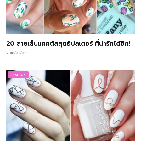
20 ลายเล็บแคคตัสสุดฮิปสเตอร์ ที่น่ารักได้อีก!
2018/02/07
FASHION