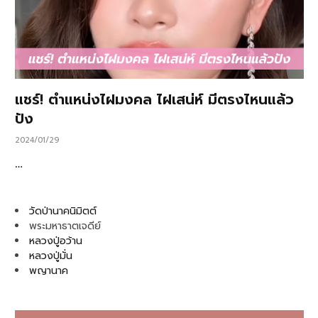
แชร์! ตำแหน่งไฝมงคล ไฝเสน่ห์ มีตรงไหนแล้ว
ปัง
2024/01/29
…
วัดป่านาคนิมิตต์
พระมหาธาตเจดีย์
หลวงปู่อว้าน
หลวงปู่มั่น
พญานาค