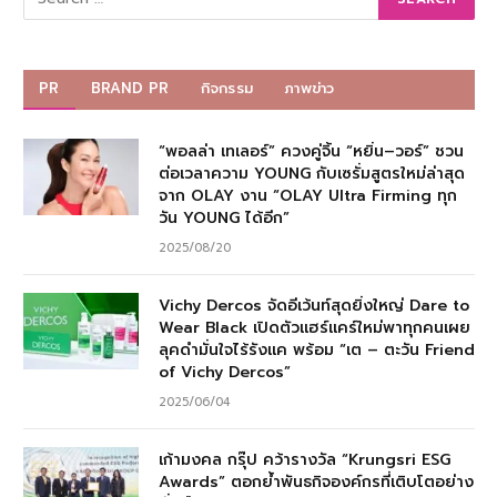
PR
BRAND PR
กิจกรรม
ภาพข่าว
“พอลล่า เทเลอร์” ควงคู่จิ้น “หยิ่น–วอร์” ชวน
ต่อเวลาความ YOUNG กับเซรั่มสูตรใหม่ล่าสุด
จาก OLAY งาน “OLAY Ultra Firming ทุก
วัน YOUNG ได้อีก”
2025/08/20
Vichy Dercos จัดอีเว้นท์สุดยิ่งใหญ่ Dare to
Wear Black เปิดตัวแฮร์แคร์ใหม่พาทุกคนเผย
ลุคดำมั่นใจไร้รังแค พร้อม “เต – ตะวัน Friend
of Vichy Dercos”
2025/06/04
เก้ามงคล กรุ๊ป คว้ารางวัล “Krungsri ESG
Awards” ตอกย้ำพันธกิจองค์กรที่เติบโตอย่าง