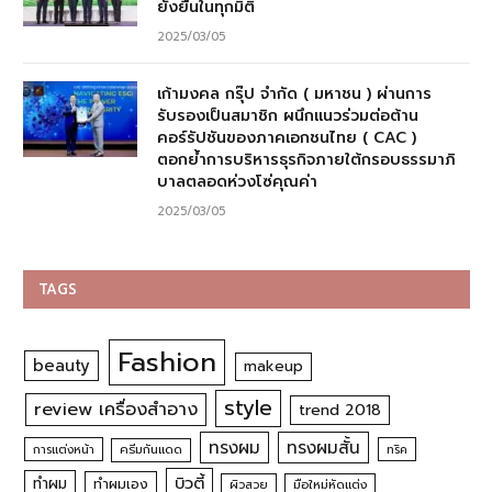
ยั่งยืนในทุกมิติ
2025/03/05
เก้ามงคล กรุ๊ป จำกัด ( มหาชน ) ผ่านการ
รับรองเป็นสมาชิก ผนึกแนวร่วมต่อต้าน
คอร์รัปชันของภาคเอกชนไทย ( CAC )
ตอกย้ำการบริหารธุรกิจภายใต้กรอบธรรมาภิ
บาลตลอดห่วงโซ่คุณค่า
2025/03/05
TAGS
Fashion
beauty
makeup
style
review เครื่องสำอาง
trend 2018
ทรงผม
ทรงผมสั้น
การแต่งหน้า
ครีมกันแดด
ทริค
บิวตี้
ทำผม
ทำผมเอง
ผิวสวย
มือใหม่หัดแต่ง