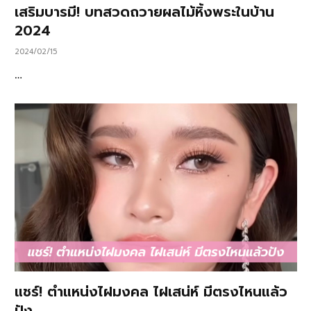
เสริมบารมี! บทสวดถวายผลไม้หิ้งพระในบ้าน
2024
2024/02/15
…
แชร์! ตำแหน่งไฝมงคล ไฝเสน่ห์ มีตรงไหนแล้ว
ปัง