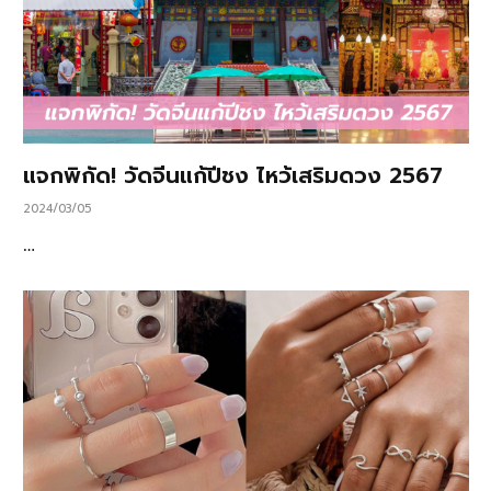
แจกพิกัด! วัดจีนแก้ปีชง ไหว้เสริมดวง 2567
2024/03/05
…