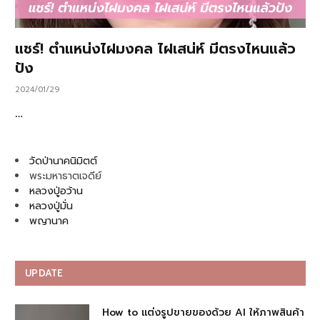
แชร์! ตำแหน่งไฝมงคล ไฝเสน่ห์ มีตรงไหนแล้ว
ปัง
2024/01/29
…
วัดป่านาคนิมิตต์
พระมหาธาตเจดีย์
หลวงปู่อว้าน
หลวงปู่มั่น
พญานาค
UPDATE
How to แต่งรูปขายของด้วย AI ให้ภาพสินค้า