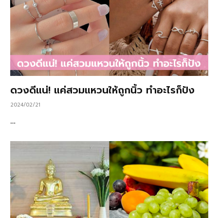
ดวงดีแน่! แค่สวมแหวนให้ถูกนิ้ว ทำอะไรก็ปัง
2024/02/21
…