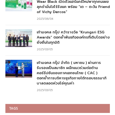
Wear Black เปิดตัวแฮร์แคร์ใหม่พาทุกคนเผย
ลุคดำมั่นใจไร้รังแค พร้อม “เต – ตะวัน Friend
of Vichy Dercos”
2025/06/04
เก้ามงคล กรุ๊ป คว้ารางวัล “Krungsri ESG
Awards” ตอกย้ำพันธกิจองค์กรที่เติบโตอย่าง
ยั่งยืนในทุกมิติ
2025/03/05
เก้ามงคล กรุ๊ป จำกัด ( มหาชน ) ผ่านการ
รับรองเป็นสมาชิก ผนึกแนวร่วมต่อต้าน
คอร์รัปชันของภาคเอกชนไทย ( CAC )
ตอกย้ำการบริหารธุรกิจภายใต้กรอบธรรมาภิ
บาลตลอดห่วงโซ่คุณค่า
2025/03/05
TAGS