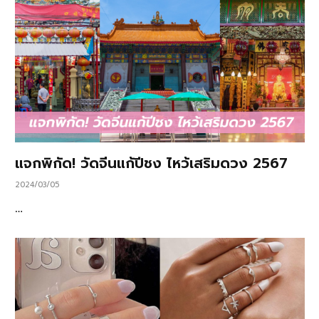
แจกพิกัด! วัดจีนแก้ปีชง ไหว้เสริมดวง 2567
2024/03/05
…