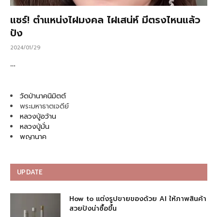
แชร์! ตำแหน่งไฝมงคล ไฝเสน่ห์ มีตรงไหนแล้ว
ปัง
2024/01/29
…
วัดป่านาคนิมิตต์
พระมหาธาตเจดีย์
หลวงปู่อว้าน
หลวงปู่มั่น
พญานาค
UPDATE
How to แต่งรูปขายของด้วย AI ให้ภาพสินค้า
สวยปังน่าซื้อขึ้น