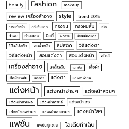
Fashion
beauty
makeup
style
review เครื่องสำอาง
trend 2018
ทรงผม
ทรงผมสั้น
การแต่งหน้า
ครีมกันแดด
ทริค
บิวตี้
ทำผม
ทำผมเอง
ผิวสวย
มือใหม่หัดแต่ง
วิธีแต่งตา
ลิปสติก
รีวิวลิปสติก
ลดน้ำหนัก
วิธีแต่งหน้า
สอนแต่งหน้า
สอนแต่งตา
สไตล์
เครื่องสำอาง
เคล็ดลับ
เสื้อผ้า
เมคอัพ
แต่งตา
เสื้อผ้าแฟชั่น
แต่งตัว
แต่งตาง่ายๆ
แต่งหน้า
แต่งหน้าง่ายๆ
แต่งหน้าสวยๆ
แต่งหน้าเอง
แต่งหน้าสายฝอ
แต่งหน้าเกาหลี
แต่งหน้าใสๆ
แต่งหน้าเองง่ายๆ
แต่งหน้าเองสวยๆ
แฟชั่น
ไอเดียทำเล็บ
แฟชั่นผู้หญิง