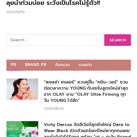
ลุยน้ำท่วมบ่อย ระวังเป็นโรคไม่รู้ตัว!!
2022/10/10
PR
BRAND PR
กิจกรรม
ภาพข่าว
“พอลล่า เทเลอร์” ควงคู่จิ้น “หยิ่น–วอร์” ชวน
ต่อเวลาความ YOUNG กับเซรั่มสูตรใหม่ล่าสุด
จาก OLAY งาน “OLAY Ultra Firming ทุก
วัน YOUNG ได้อีก”
2025/08/20
Vichy Dercos จัดอีเว้นท์สุดยิ่งใหญ่ Dare to
Wear Black เปิดตัวแฮร์แคร์ใหม่พาทุกคนเผย
ลุคดำมั่นใจไร้รังแค พร้อม “เต – ตะวัน Friend