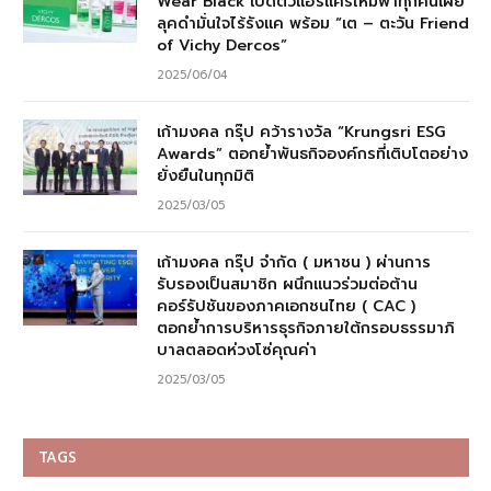
Wear Black เปิดตัวแฮร์แคร์ใหม่พาทุกคนเผย
ลุคดำมั่นใจไร้รังแค พร้อม “เต – ตะวัน Friend
of Vichy Dercos”
2025/06/04
เก้ามงคล กรุ๊ป คว้ารางวัล “Krungsri ESG
Awards” ตอกย้ำพันธกิจองค์กรที่เติบโตอย่าง
ยั่งยืนในทุกมิติ
2025/03/05
เก้ามงคล กรุ๊ป จำกัด ( มหาชน ) ผ่านการ
รับรองเป็นสมาชิก ผนึกแนวร่วมต่อต้าน
คอร์รัปชันของภาคเอกชนไทย ( CAC )
ตอกย้ำการบริหารธุรกิจภายใต้กรอบธรรมาภิ
บาลตลอดห่วงโซ่คุณค่า
2025/03/05
TAGS