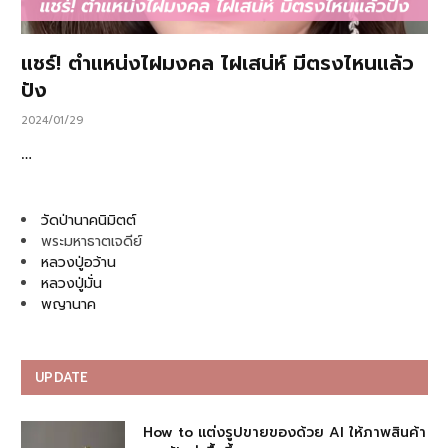
แชร์! ตำแหน่งไฝมงคล ไฝเสน่ห์ มีตรงไหนแล้ว
ปัง
2024/01/29
…
วัดป่านาคนิมิตต์
พระมหาธาตเจดีย์
หลวงปู่อว้าน
หลวงปู่มั่น
พญานาค
UPDATE
How to แต่งรูปขายของด้วย AI ให้ภาพสินค้า