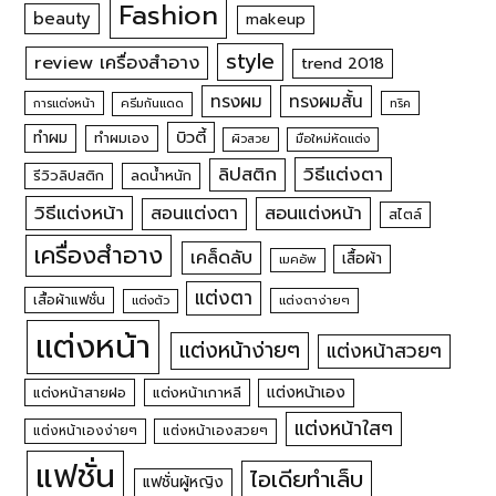
Fashion
beauty
makeup
style
review เครื่องสำอาง
trend 2018
ทรงผม
ทรงผมสั้น
การแต่งหน้า
ครีมกันแดด
ทริค
บิวตี้
ทำผม
ทำผมเอง
ผิวสวย
มือใหม่หัดแต่ง
วิธีแต่งตา
ลิปสติก
รีวิวลิปสติก
ลดน้ำหนัก
วิธีแต่งหน้า
สอนแต่งหน้า
สอนแต่งตา
สไตล์
เครื่องสำอาง
เคล็ดลับ
เสื้อผ้า
เมคอัพ
แต่งตา
เสื้อผ้าแฟชั่น
แต่งตัว
แต่งตาง่ายๆ
แต่งหน้า
แต่งหน้าง่ายๆ
แต่งหน้าสวยๆ
แต่งหน้าเอง
แต่งหน้าสายฝอ
แต่งหน้าเกาหลี
แต่งหน้าใสๆ
แต่งหน้าเองง่ายๆ
แต่งหน้าเองสวยๆ
แฟชั่น
ไอเดียทำเล็บ
แฟชั่นผู้หญิง