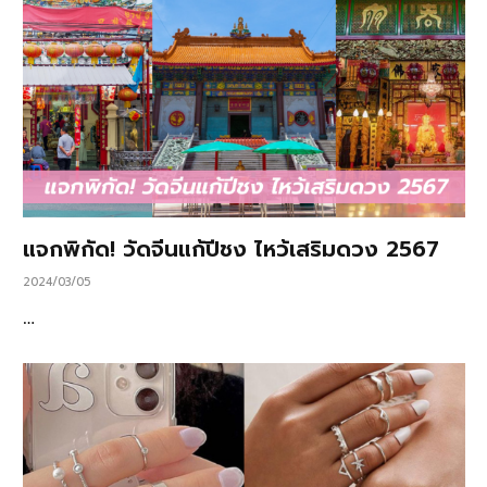
แจกพิกัด! วัดจีนแก้ปีชง ไหว้เสริมดวง 2567
2024/03/05
…