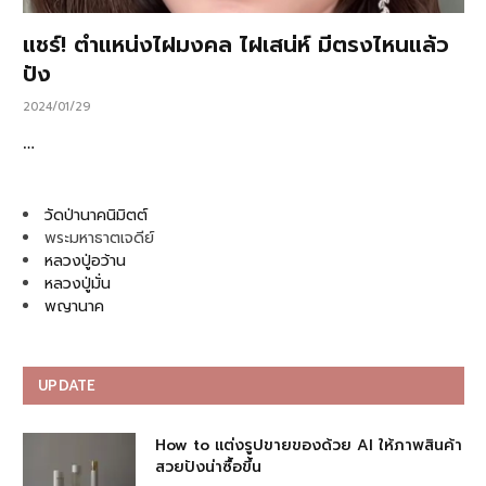
แชร์! ตำแหน่งไฝมงคล ไฝเสน่ห์ มีตรงไหนแล้ว
ปัง
2024/01/29
…
วัดป่านาคนิมิตต์
พระมหาธาตเจดีย์
หลวงปู่อว้าน
หลวงปู่มั่น
พญานาค
UPDATE
How to แต่งรูปขายของด้วย AI ให้ภาพสินค้า
สวยปังน่าซื้อขึ้น