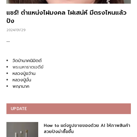
แชร์! ตำแหน่งไฝมงคล ไฝเสน่ห์ มีตรงไหนแล้ว
ปัง
2024/01/29
…
วัดป่านาคนิมิตต์
พระมหาธาตเจดีย์
หลวงปู่อว้าน
หลวงปู่มั่น
พญานาค
UPDATE
How to แต่งรูปขายของด้วย AI ให้ภาพสินค้า
สวยปังน่าซื้อขึ้น