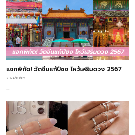
แจกพิกัด! วัดจีนแก้ปีชง ไหว้เสริมดวง 2567
2024/03/05
…