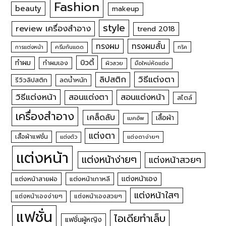
Fashion
beauty
makeup
style
review เครื่องสำอาง
trend 2018
ทรงผม
ทรงผมสั้น
การแต่งหน้า
ครีมกันแดด
ทริค
บิวตี้
ทำผม
ทำผมเอง
ผิวสวย
มือใหม่หัดแต่ง
วิธีแต่งตา
ลิปสติก
รีวิวลิปสติก
ลดน้ำหนัก
วิธีแต่งหน้า
สอนแต่งหน้า
สอนแต่งตา
สไตล์
เครื่องสำอาง
เคล็ดลับ
เสื้อผ้า
เมคอัพ
แต่งตา
เสื้อผ้าแฟชั่น
แต่งตัว
แต่งตาง่ายๆ
แต่งหน้า
แต่งหน้าง่ายๆ
แต่งหน้าสวยๆ
แต่งหน้าเอง
แต่งหน้าสายฝอ
แต่งหน้าเกาหลี
แต่งหน้าใสๆ
แต่งหน้าเองง่ายๆ
แต่งหน้าเองสวยๆ
แฟชั่น
ไอเดียทำเล็บ
แฟชั่นผู้หญิง