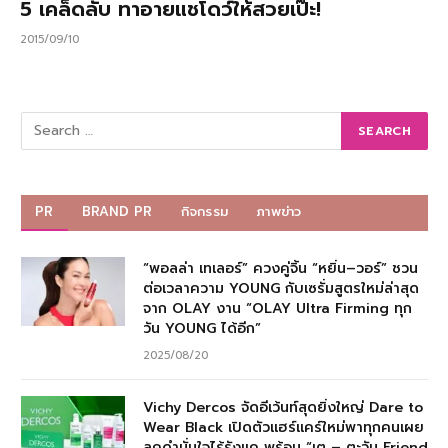
5 เคล็ดลับ ทาอายแชโดว์ให้สวยเป๊ะ!
2015/09/10
PR
BRAND PR
กิจกรรม
ภาพข่าว
“พอลล่า เทเลอร์” ควงคู่จิ้น “หยิ่น–วอร์” ชวน
ต่อเวลาความ YOUNG กับเซรั่มสูตรใหม่ล่าสุด
จาก OLAY งาน “OLAY Ultra Firming ทุก
วัน YOUNG ได้อีก”
2025/08/20
Vichy Dercos จัดอีเว้นท์สุดยิ่งใหญ่ Dare to
Wear Black เปิดตัวแฮร์แคร์ใหม่พาทุกคนเผย
ลุคดำมั่นใจไร้รังแค พร้อม “เต – ตะวัน Friend