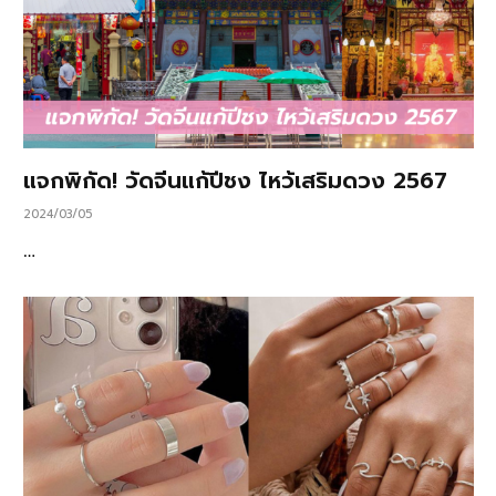
แจกพิกัด! วัดจีนแก้ปีชง ไหว้เสริมดวง 2567
2024/03/05
…