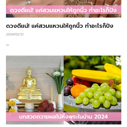
ดวงดีแน่! แค่สวมแหวนให้ถูกนิ้ว ทำอะไรก็ปัง
2024/02/21
…