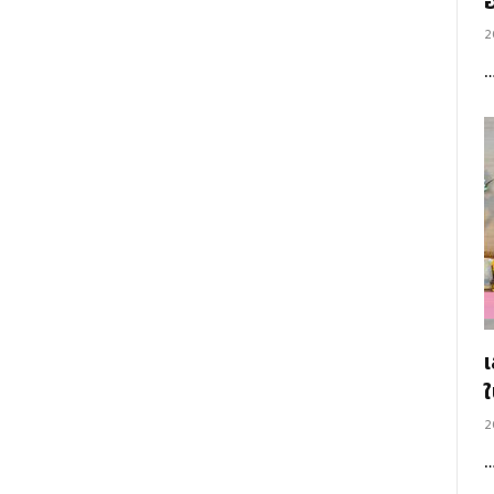
อ
2
2