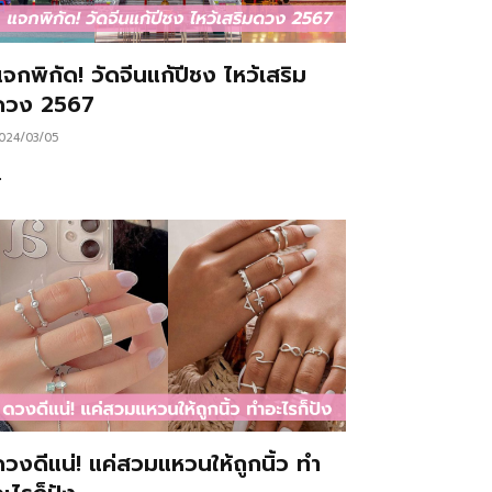
จกพิกัด! วัดจีนแก้ปีชง ไหว้เสริม
ดวง 2567
024/03/05
…
ดวงดีแน่! แค่สวมแหวนให้ถูกนิ้ว ทำ