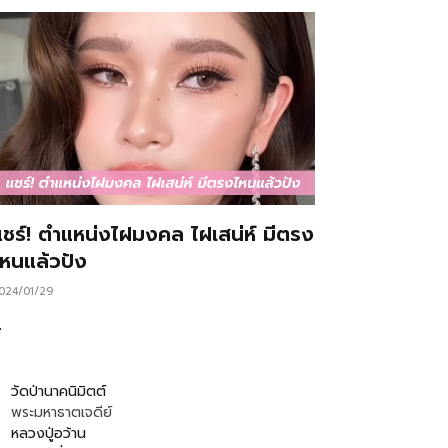
แชร์! ตำแหน่งไฝมงคล ไฝเสน่ห์ มีตรง
ไหนแล้วปัง
024/01/29
…
วัดป่านาคนิมิตต์
พระมหาธาตเจดีย์
หลวงปู่อว้าน