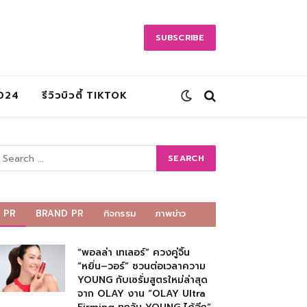
SUBSCRIBE
2024
รีวิวบิวตี้ TIKTOK
PR
BRAND PR
กิจกรรม
ภาพข่าว
“พอลล่า เทเลอร์” ควงคู่จิ้น
“หยิ่น–วอร์” ชวนต่อเวลาความ
YOUNG กับเซรั่มสูตรใหม่ล่าสุด
จาก OLAY งาน “OLAY Ultra