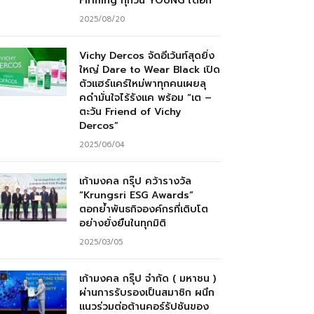
Firming ทุกวัน YOUNG ได้อีก”
2025/08/20
Vichy Dercos จัดอีเว้นท์สุดยิ่ง
ใหญ่ Dare to Wear Black เปิด
ตัวแฮร์แคร์ใหม่พาทุกคนเผยลุ
คดำมั่นใจไร้รังแค พร้อม “เต –
ตะวัน Friend of Vichy
Dercos”
2025/06/04
เก้ามงคล กรุ๊ป คว้ารางวัล
“Krungsri ESG Awards”
ตอกย้ำพันธกิจองค์กรที่เติบโต
อย่างยั่งยืนในทุกมิติ
2025/03/05
เก้ามงคล กรุ๊ป จำกัด ( มหาชน )
ผ่านการรับรองเป็นสมาชิก ผนึก
แนวร่วมต่อต้านคอร์รัปชันของ