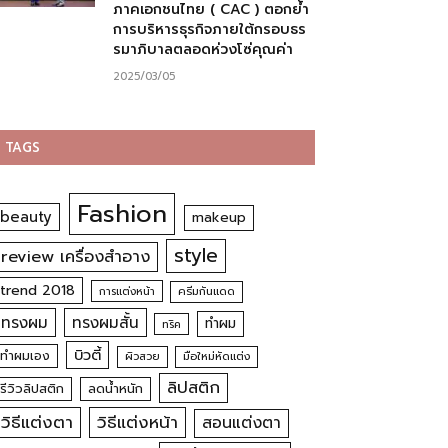
ภาคเอกชนไทย ( CAC ) ตอกย้ำ
การบริหารธุรกิจภายใต้กรอบธร
รมาภิบาลตลอดห่วงโซ่คุณค่า
2025/03/05
TAGS
Fashion
beauty
makeup
style
review เครื่องสำอาง
trend 2018
การแต่งหน้า
ครีมกันแดด
ทรงผม
ทรงผมสั้น
ทำผม
ทริค
บิวตี้
ทำผมเอง
ผิวสวย
มือใหม่หัดแต่ง
ลิปสติก
รีวิวลิปสติก
ลดน้ำหนัก
วิธีแต่งตา
วิธีแต่งหน้า
สอนแต่งตา