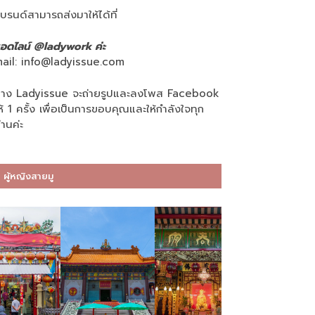
บรนด์สามารถส่งมาให้ได้ที่
อดไลน์ @ladywork ค่ะ
ail:
info@ladyissue.com
าง Ladyissue จะถ่ายรูปและลงโพส Facebook
ห้ 1 ครั้ง เพื่อเป็นการขอบคุณและให้กำลังใจทุก
่านค่ะ
ผู้หญิงสายมู