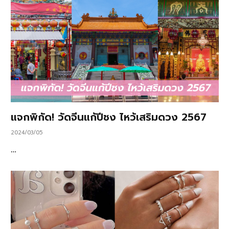
แจกพิกัด! วัดจีนแก้ปีชง ไหว้เสริมดวง 2567
2024/03/05
…