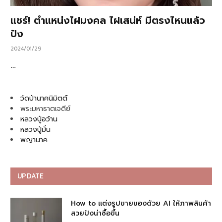
แชร์! ตำแหน่งไฝมงคล ไฝเสน่ห์ มีตรงไหนแล้ว
ปัง
2024/01/29
…
วัดป่านาคนิมิตต์
พระมหาธาตเจดีย์
หลวงปู่อว้าน
หลวงปู่มั่น
พญานาค
UPDATE
How to แต่งรูปขายของด้วย AI ให้ภาพสินค้า
สวยปังน่าซื้อขึ้น