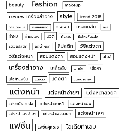
Fashion
beauty
makeup
style
review เครื่องสำอาง
trend 2018
ทรงผม
ทรงผมสั้น
การแต่งหน้า
ครีมกันแดด
ทริค
บิวตี้
ทำผม
ทำผมเอง
ผิวสวย
มือใหม่หัดแต่ง
วิธีแต่งตา
ลิปสติก
รีวิวลิปสติก
ลดน้ำหนัก
วิธีแต่งหน้า
สอนแต่งหน้า
สอนแต่งตา
สไตล์
เครื่องสำอาง
เคล็ดลับ
เสื้อผ้า
เมคอัพ
แต่งตา
เสื้อผ้าแฟชั่น
แต่งตัว
แต่งตาง่ายๆ
แต่งหน้า
แต่งหน้าง่ายๆ
แต่งหน้าสวยๆ
แต่งหน้าเอง
แต่งหน้าสายฝอ
แต่งหน้าเกาหลี
แต่งหน้าใสๆ
แต่งหน้าเองง่ายๆ
แต่งหน้าเองสวยๆ
แฟชั่น
ไอเดียทำเล็บ
แฟชั่นผู้หญิง