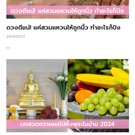
ดวงดีแน่! แค่สวมแหวนให้ถูกนิ้ว ทำอะไรก็ปัง
2024/02/21
…