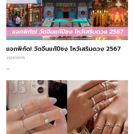
แจกพิกัด! วัดจีนแก้ปีชง ไหว้เสริมดวง 2567
2024/03/05
…