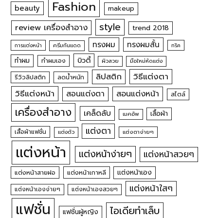
Fashion
beauty
makeup
style
review เครื่องสำอาง
trend 2018
ทรงผม
ทรงผมสั้น
การแต่งหน้า
ครีมกันแดด
ทริค
บิวตี้
ทำผม
ทำผมเอง
ผิวสวย
มือใหม่หัดแต่ง
วิธีแต่งตา
ลิปสติก
รีวิวลิปสติก
ลดน้ำหนัก
วิธีแต่งหน้า
สอนแต่งหน้า
สอนแต่งตา
สไตล์
เครื่องสำอาง
เคล็ดลับ
เสื้อผ้า
เมคอัพ
แต่งตา
เสื้อผ้าแฟชั่น
แต่งตัว
แต่งตาง่ายๆ
แต่งหน้า
แต่งหน้าง่ายๆ
แต่งหน้าสวยๆ
แต่งหน้าเอง
แต่งหน้าสายฝอ
แต่งหน้าเกาหลี
แต่งหน้าใสๆ
แต่งหน้าเองง่ายๆ
แต่งหน้าเองสวยๆ
แฟชั่น
ไอเดียทำเล็บ
แฟชั่นผู้หญิง