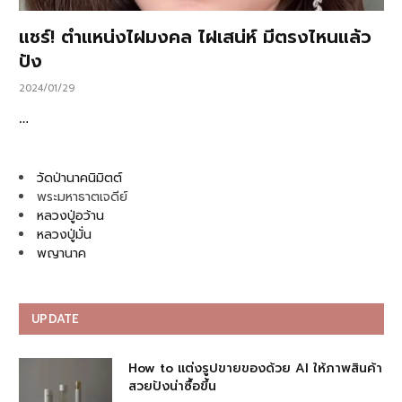
แชร์! ตำแหน่งไฝมงคล ไฝเสน่ห์ มีตรงไหนแล้ว
ปัง
2024/01/29
…
วัดป่านาคนิมิตต์
พระมหาธาตเจดีย์
หลวงปู่อว้าน
หลวงปู่มั่น
พญานาค
UPDATE
How to แต่งรูปขายของด้วย AI ให้ภาพสินค้า
สวยปังน่าซื้อขึ้น