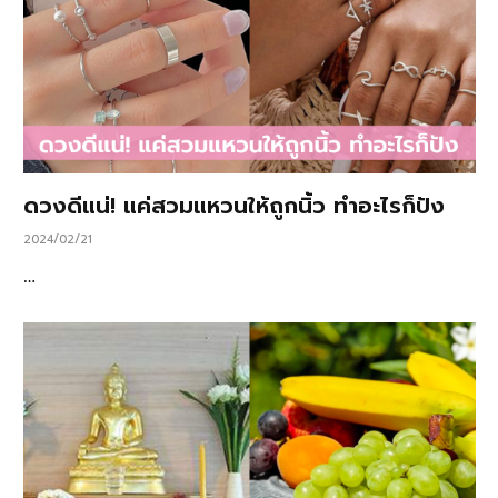
ดวงดีแน่! แค่สวมแหวนให้ถูกนิ้ว ทำอะไรก็ปัง
2024/02/21
…