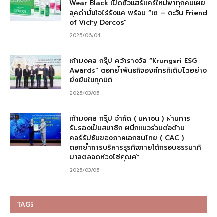
Wear Black เปิดตัวแฮร์แคร์ใหม่พาทุกคนเผย
ลุคดำมั่นใจไร้รังแค พร้อม “เต – ตะวัน Friend
of Vichy Dercos”
2025/06/04
เก้ามงคล กรุ๊ป คว้ารางวัล “Krungsri ESG
Awards” ตอกย้ำพันธกิจองค์กรที่เติบโตอย่าง
ยั่งยืนในทุกมิติ
2025/03/05
เก้ามงคล กรุ๊ป จำกัด ( มหาชน ) ผ่านการ
รับรองเป็นสมาชิก ผนึกแนวร่วมต่อต้าน
คอร์รัปชันของภาคเอกชนไทย ( CAC )
ตอกย้ำการบริหารธุรกิจภายใต้กรอบธรรมาภิ
บาลตลอดห่วงโซ่คุณค่า
2025/03/05
TAGS