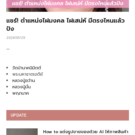
แชร์! ตำแหน่งไฝมงคล ไฝเสน่ห์ มีตรงไหนแล้ว
ปัง
2024/01/29
…
วัดป่านาคนิมิตต์
พระมหาธาตเจดีย์
หลวงปู่อว้าน
หลวงปู่มั่น
พญานาค
UPDATE
How to แต่งรูปขายของด้วย AI ให้ภาพสินค้า