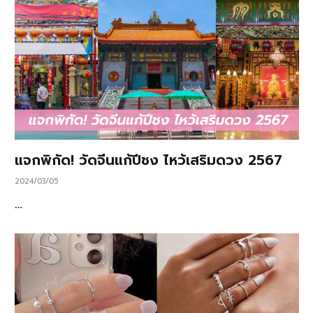
แจกพิกัด! วัดจีนแก้ปีชง ไหว้เสริมดวง 2567
2024/03/05
…