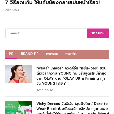
7 วิธีลดแก้ม ให้แก้มป่องกลายเป็นหน้าเรียว!
2016/05/31
PR
BRAND PR
กิจกรรม
ภาพข่าว
“พอลล่า เทเลอร์” ควงคู่จิ้น “หยิ่น–วอร์” ชวน
ต่อเวลาความ YOUNG กับเซรั่มสูตรใหม่ล่าสุด
จาก OLAY งาน “OLAY Ultra Firming ทุก
วัน YOUNG ได้อีก”
2025/08/20
Vichy Dercos จัดอีเว้นท์สุดยิ่งใหญ่ Dare to
Wear Black เปิดตัวแฮร์แคร์ใหม่พาทุกคนเผย
ลุคดำมั่นใจไร้รังแค พร้อม “เต – ตะวัน Friend