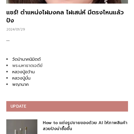
แชร์! ตำแหน่งไฝมงคล ไฝเสน่ห์ มีตรงไหนแล้ว
ปัง
2024/01/29
…
วัดป่านาคนิมิตต์
พระมหาธาตเจดีย์
หลวงปู่อว้าน
หลวงปู่มั่น
พญานาค
UPDATE
How to แต่งรูปขายของด้วย AI ให้ภาพสินค้า
สวยปังน่าซื้อขึ้น