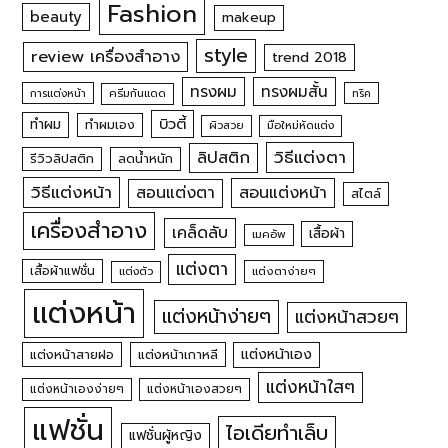
Fashion
beauty
makeup
style
review เครื่องสำอาง
trend 2018
ทรงผม
ทรงผมสั้น
การแต่งหน้า
ครีมกันแดด
ทริค
บิวตี้
ทำผม
ทำผมเอง
ผิวสวย
มือใหม่หัดแต่ง
วิธีแต่งตา
ลิปสติก
รีวิวลิปสติก
ลดน้ำหนัก
วิธีแต่งหน้า
สอนแต่งหน้า
สอนแต่งตา
สไตล์
เครื่องสำอาง
เคล็ดลับ
เสื้อผ้า
เมคอัพ
แต่งตา
เสื้อผ้าแฟชั่น
แต่งตัว
แต่งตาง่ายๆ
แต่งหน้า
แต่งหน้าง่ายๆ
แต่งหน้าสวยๆ
แต่งหน้าเอง
แต่งหน้าสายฝอ
แต่งหน้าเกาหลี
แต่งหน้าใสๆ
แต่งหน้าเองง่ายๆ
แต่งหน้าเองสวยๆ
แฟชั่น
ไอเดียทำเล็บ
แฟชั่นผู้หญิง