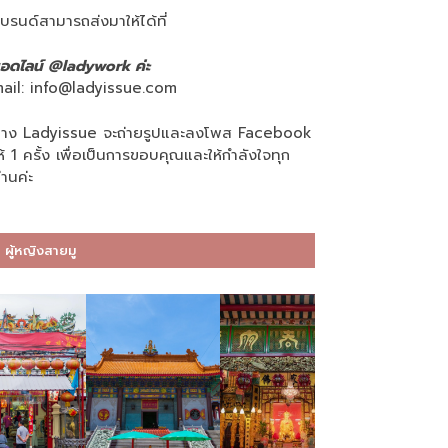
บรนด์สามารถส่งมาให้ได้ที่
อดไลน์ @ladywork ค่ะ
ail:
info@ladyissue.com
าง Ladyissue จะถ่ายรูปและลงโพส Facebook
ห้ 1 ครั้ง เพื่อเป็นการขอบคุณและให้กำลังใจทุก
่านค่ะ
ผู้หญิงสายมู