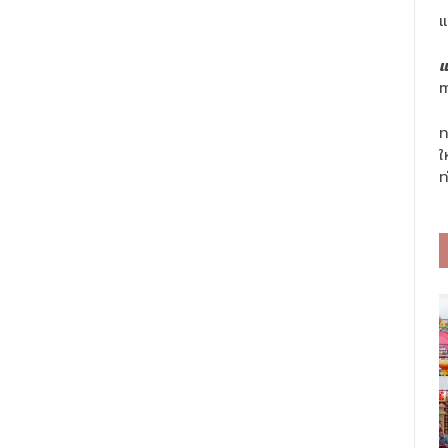
แ
แ
m
ท
ใ
ท