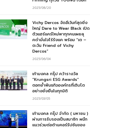
Firming ทุกวัน YOUNG ได้อีก”
2025/08/20
Vichy Dercos จัดอีเว้นท์สุดยิ่ง
ใหญ่ Dare to Wear Black เปิด
ตัวแฮร์แคร์ใหม่พาทุกคนเผยลุ
คดำมั่นใจไร้รังแค พร้อม “เต –
ตะวัน Friend of Vichy
Dercos”
2025/06/04
เก้ามงคล กรุ๊ป คว้ารางวัล
“Krungsri ESG Awards”
ตอกย้ำพันธกิจองค์กรที่เติบโต
อย่างยั่งยืนในทุกมิติ
2025/03/05
เก้ามงคล กรุ๊ป จำกัด ( มหาชน )
ผ่านการรับรองเป็นสมาชิก ผนึก
แนวร่วมต่อต้านคอร์รัปชันของ