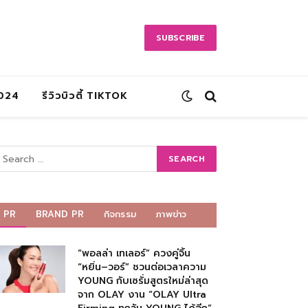
SUBSCRIBE
2024
รีวิวบิวตี้ TIKTOK
PR
BRAND PR
กิจกรรม
ภาพข่าว
“พอลล่า เทเลอร์” ควงคู่จิ้น
“หยิ่น–วอร์” ชวนต่อเวลาความ
YOUNG กับเซรั่มสูตรใหม่ล่าสุด
จาก OLAY งาน “OLAY Ultra