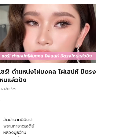
แชร์! ตำแหน่งไฝมงคล ไฝเสน่ห์ มีตรง
ไหนแล้วปัง
024/01/29
…
วัดป่านาคนิมิตต์
พระมหาธาตเจดีย์
หลวงปู่อว้าน