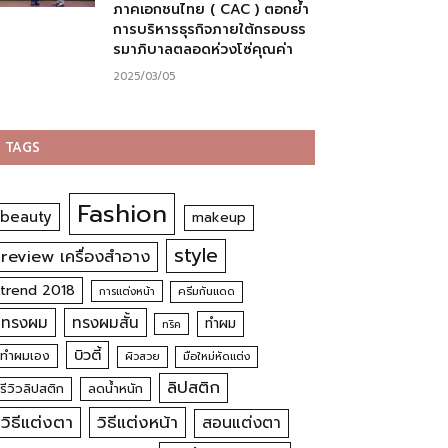
ภาคเอกชนไทย ( CAC ) ตอกย้ำ
การบริหารธุรกิจภายใต้กรอบธร
รมาภิบาลตลอดห่วงโซ่คุณค่า
2025/03/05
TAGS
Fashion
beauty
makeup
style
review เครื่องสำอาง
trend 2018
การแต่งหน้า
ครีมกันแดด
ทรงผม
ทรงผมสั้น
ทำผม
ทริค
บิวตี้
ทำผมเอง
ผิวสวย
มือใหม่หัดแต่ง
ลิปสติก
รีวิวลิปสติก
ลดน้ำหนัก
วิธีแต่งตา
วิธีแต่งหน้า
สอนแต่งตา