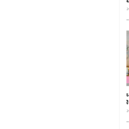
อ
2
2