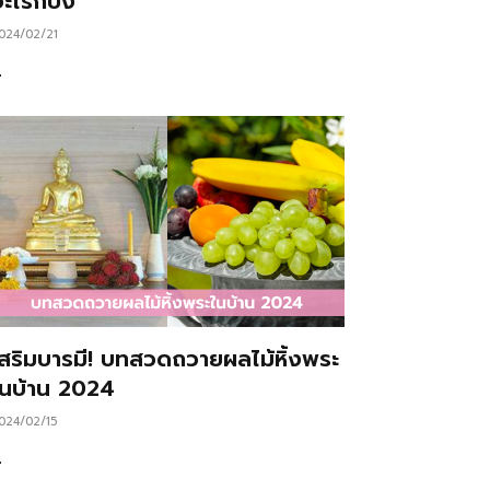
ะไรก็ปัง
024/02/21
…
เสริมบารมี! บทสวดถวายผลไม้หิ้งพระ
ในบ้าน 2024
024/02/15
…