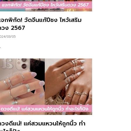
จกพิกัด! วัดจีนแก้ปีชง ไหว้เสริม
ดวง 2567
024/03/05
…
ดวงดีแน่! แค่สวมแหวนให้ถูกนิ้ว ทำ