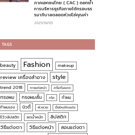
ภาคเอกชนไทย ( CAC ) ตอกย้ำ
การบริหารธุรกิจภายใต้กรอบธร
รมาภิบาลตลอดห่วงโซ่คุณค่า
2025/03/05
TAGS
Fashion
beauty
makeup
style
review เครื่องสำอาง
trend 2018
การแต่งหน้า
ครีมกันแดด
ทรงผม
ทรงผมสั้น
ทำผม
ทริค
บิวตี้
ทำผมเอง
ผิวสวย
มือใหม่หัดแต่ง
ลิปสติก
รีวิวลิปสติก
ลดน้ำหนัก
วิธีแต่งตา
วิธีแต่งหน้า
สอนแต่งตา