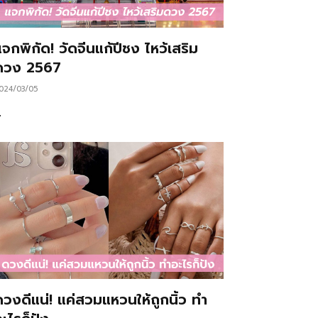
จกพิกัด! วัดจีนแก้ปีชง ไหว้เสริม
ดวง 2567
024/03/05
…
ดวงดีแน่! แค่สวมแหวนให้ถูกนิ้ว ทำ