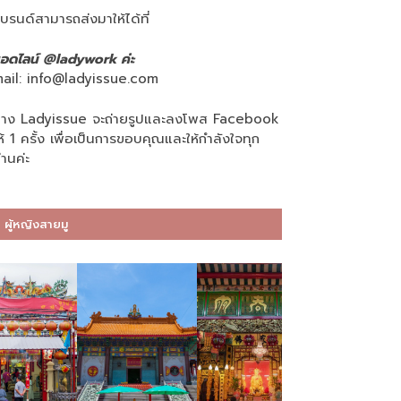
บรนด์สามารถส่งมาให้ได้ที่
อดไลน์ @ladywork ค่ะ
ail:
info@ladyissue.com
าง Ladyissue จะถ่ายรูปและลงโพส Facebook
ห้ 1 ครั้ง เพื่อเป็นการขอบคุณและให้กำลังใจทุก
่านค่ะ
ผู้หญิงสายมู