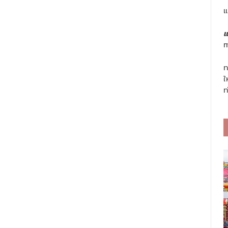
แ
แ
m
ท
ใ
ท