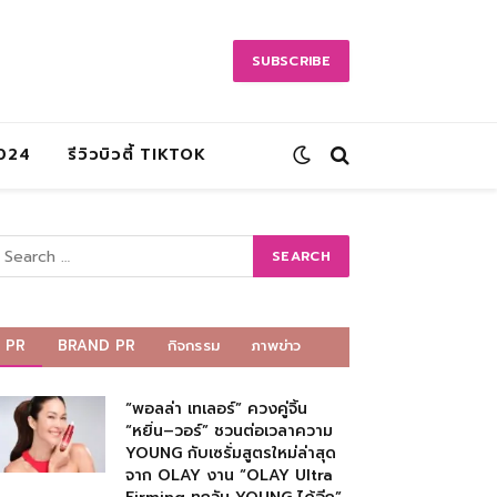
SUBSCRIBE
2024
รีวิวบิวตี้ TIKTOK
PR
BRAND PR
กิจกรรม
ภาพข่าว
“พอลล่า เทเลอร์” ควงคู่จิ้น
“หยิ่น–วอร์” ชวนต่อเวลาความ
YOUNG กับเซรั่มสูตรใหม่ล่าสุด
จาก OLAY งาน “OLAY Ultra