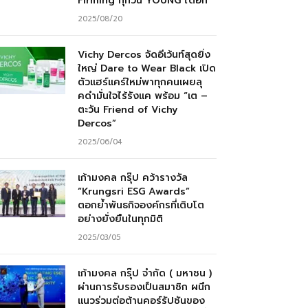
Firming ทุกวัน YOUNG ได้อีก”
2025/08/20
Vichy Dercos จัดอีเว้นท์สุดยิ่ง
ใหญ่ Dare to Wear Black เปิด
ตัวแฮร์แคร์ใหม่พาทุกคนเผยลุ
คดำมั่นใจไร้รังแค พร้อม “เต –
ตะวัน Friend of Vichy
Dercos”
2025/06/04
เก้ามงคล กรุ๊ป คว้ารางวัล
“Krungsri ESG Awards”
ตอกย้ำพันธกิจองค์กรที่เติบโต
อย่างยั่งยืนในทุกมิติ
2025/03/05
เก้ามงคล กรุ๊ป จำกัด ( มหาชน )
ผ่านการรับรองเป็นสมาชิก ผนึก
แนวร่วมต่อต้านคอร์รัปชันของ