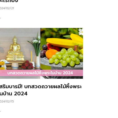
ะไรก็ปัง
024/02/21
…
เสริมบารมี! บทสวดถวายผลไม้หิ้งพระ
ในบ้าน 2024
024/02/15
…