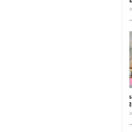
อ
2
2