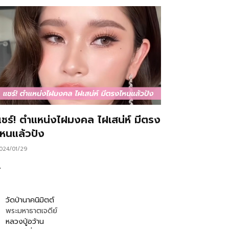
แชร์! ตำแหน่งไฝมงคล ไฝเสน่ห์ มีตรง
ไหนแล้วปัง
024/01/29
…
วัดป่านาคนิมิตต์
พระมหาธาตเจดีย์
หลวงปู่อว้าน