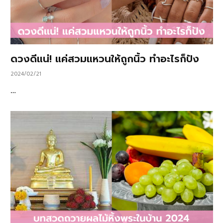
ดวงดีแน่! แค่สวมแหวนให้ถูกนิ้ว ทำอะไรก็ปัง
2024/02/21
…