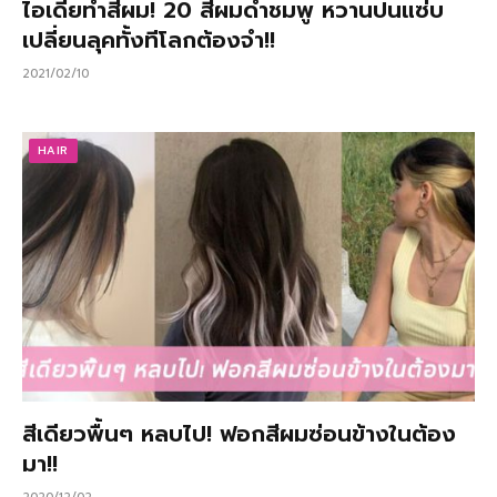
ไอเดียทำสีผม! 20 สีผมดำชมพู หวานปนแซ่บ
เปลี่ยนลุคทั้งทีโลกต้องจำ!!
2021/02/10
HAIR
สีเดียวพื้นๆ หลบไป! ฟอกสีผมซ่อนข้างในต้อง
มา!!