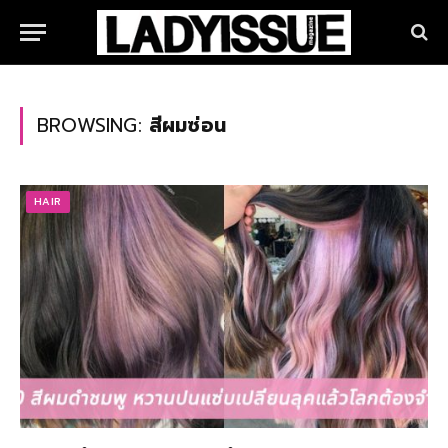
BROWSING:
สีผมซ่อน
HAIR