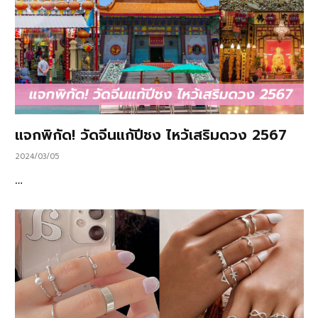
แจกพิกัด! วัดจีนแก้ปีชง ไหว้เสริมดวง 2567
2024/03/05
…