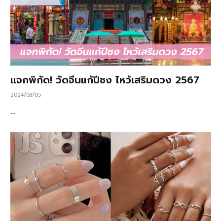
แจกพิกัด! วัดจีนแก้ปีชง ไหว้เสริมดวง 2567
2024/03/05
…