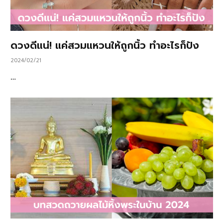
ดวงดีแน่! แค่สวมแหวนให้ถูกนิ้ว ทำอะไรก็ปัง
2024/02/21
…