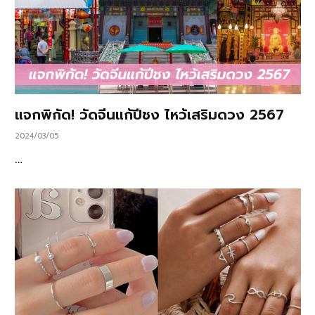
แจกพิกัด! วัดจีนแก้ปีชง ไหว้เสริมดวง 2567
2024/03/05
…