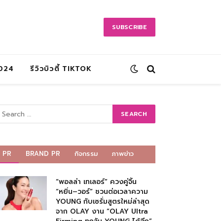
SUBSCRIBE
2024
รีวิวบิวตี้ TIKTOK
PR
BRAND PR
กิจกรรม
ภาพข่าว
“พอลล่า เทเลอร์” ควงคู่จิ้น
“หยิ่น–วอร์” ชวนต่อเวลาความ
YOUNG กับเซรั่มสูตรใหม่ล่าสุด
จาก OLAY งาน “OLAY Ultra