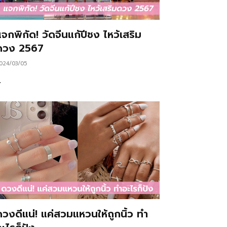
จกพิกัด! วัดจีนแก้ปีชง ไหว้เสริม
ดวง 2567
024/03/05
…
ดวงดีแน่! แค่สวมแหวนให้ถูกนิ้ว ทำ