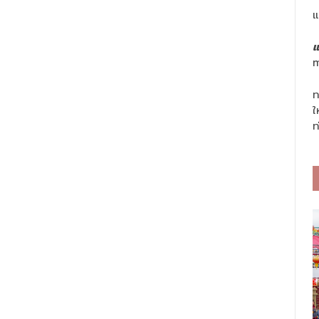
แ
แ
m
ท
ใ
ท