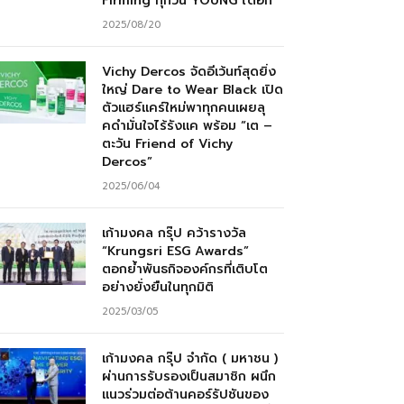
Firming ทุกวัน YOUNG ได้อีก”
2025/08/20
Vichy Dercos จัดอีเว้นท์สุดยิ่ง
ใหญ่ Dare to Wear Black เปิด
ตัวแฮร์แคร์ใหม่พาทุกคนเผยลุ
คดำมั่นใจไร้รังแค พร้อม “เต –
ตะวัน Friend of Vichy
Dercos”
2025/06/04
เก้ามงคล กรุ๊ป คว้ารางวัล
“Krungsri ESG Awards”
ตอกย้ำพันธกิจองค์กรที่เติบโต
อย่างยั่งยืนในทุกมิติ
2025/03/05
เก้ามงคล กรุ๊ป จำกัด ( มหาชน )
ผ่านการรับรองเป็นสมาชิก ผนึก
แนวร่วมต่อต้านคอร์รัปชันของ