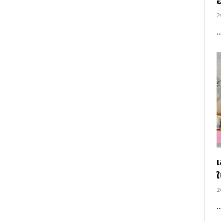
อ
2
2