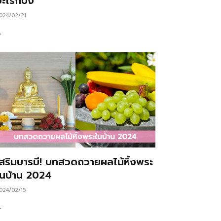
ะไรก็ปัง
024/02/21
…
เสริมบารมี! บทสวดถวายผลไม้หิ้งพระ
ในบ้าน 2024
024/02/15
…