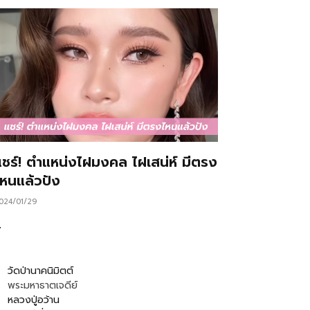
แชร์! ตำแหน่งไฝมงคล ไฝเสน่ห์ มีตรง
ไหนแล้วปัง
024/01/29
…
วัดป่านาคนิมิตต์
พระมหาธาตเจดีย์
หลวงปู่อว้าน