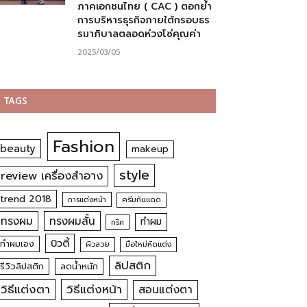
ภาคเอกชนไทย ( CAC ) ตอกย้ำ
การบริหารธุรกิจภายใต้กรอบธร
รมาภิบาลตลอดห่วงโซ่คุณค่า
2025/03/05
TAGS
Fashion
beauty
makeup
style
review เครื่องสำอาง
trend 2018
การแต่งหน้า
ครีมกันแดด
ทรงผม
ทรงผมสั้น
ทำผม
ทริค
บิวตี้
ทำผมเอง
ผิวสวย
มือใหม่หัดแต่ง
ลิปสติก
รีวิวลิปสติก
ลดน้ำหนัก
วิธีแต่งตา
วิธีแต่งหน้า
สอนแต่งตา