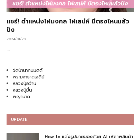
แชร์! ตำแหน่งไฝมงคล ไฝเสน่ห์ มีตรงไหนแล้ว
ปัง
2024/01/29
…
วัดป่านาคนิมิตต์
พระมหาธาตเจดีย์
หลวงปู่อว้าน
หลวงปู่มั่น
พญานาค
UPDATE
How to แต่งรูปขายของด้วย AI ให้ภาพสินค้า