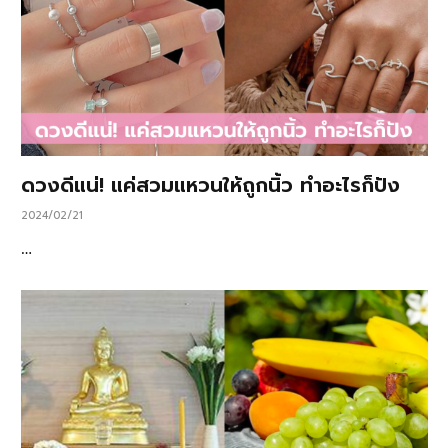
ดวงดีแน่! แค่สวมแหวนให้ถูกนิ้ว ทำอะไรก็ปัง
2024/02/21
…