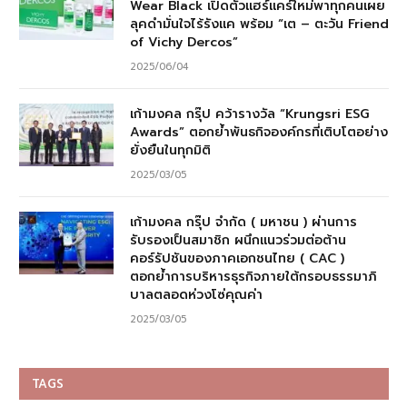
Wear Black เปิดตัวแฮร์แคร์ใหม่พาทุกคนเผย
ลุคดำมั่นใจไร้รังแค พร้อม “เต – ตะวัน Friend
of Vichy Dercos”
2025/06/04
เก้ามงคล กรุ๊ป คว้ารางวัล “Krungsri ESG
Awards” ตอกย้ำพันธกิจองค์กรที่เติบโตอย่าง
ยั่งยืนในทุกมิติ
2025/03/05
เก้ามงคล กรุ๊ป จำกัด ( มหาชน ) ผ่านการ
รับรองเป็นสมาชิก ผนึกแนวร่วมต่อต้าน
คอร์รัปชันของภาคเอกชนไทย ( CAC )
ตอกย้ำการบริหารธุรกิจภายใต้กรอบธรรมาภิ
บาลตลอดห่วงโซ่คุณค่า
2025/03/05
TAGS