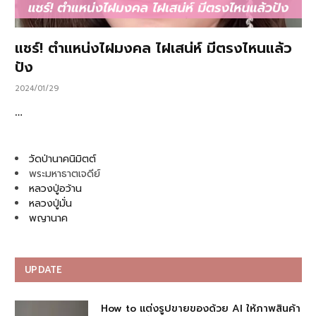
แชร์! ตำแหน่งไฝมงคล ไฝเสน่ห์ มีตรงไหนแล้ว
ปัง
2024/01/29
…
วัดป่านาคนิมิตต์
พระมหาธาตเจดีย์
หลวงปู่อว้าน
หลวงปู่มั่น
พญานาค
UPDATE
How to แต่งรูปขายของด้วย AI ให้ภาพสินค้า