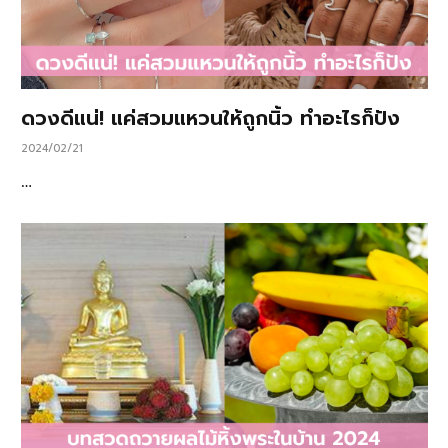
ดวงดีแน่! แค่สวมแหวนให้ถูกนิ้ว ทำอะไรก็ปัง
2024/02/21
…