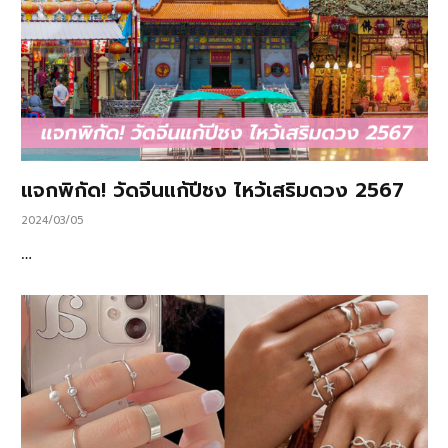
แจกพิกัด! วัดจีนแก้ปีชง ไหว้เสริมดวง 2567
2024/03/05
…