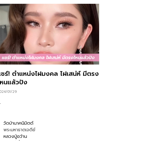
แชร์! ตำแหน่งไฝมงคล ไฝเสน่ห์ มีตรง
ไหนแล้วปัง
024/01/29
…
วัดป่านาคนิมิตต์
พระมหาธาตเจดีย์
หลวงปู่อว้าน