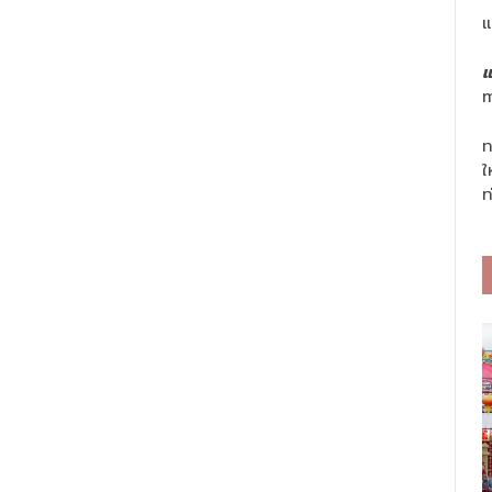
แ
แ
m
ท
ใ
ท