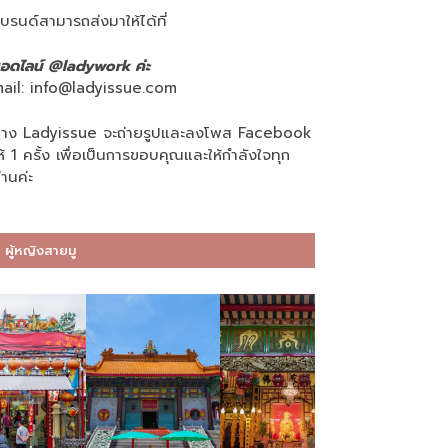
บรนด์สามารถส่งมาให้ได้ที่
อดไลน์ @ladywork ค่ะ
ail:
info@ladyissue.com
าง Ladyissue จะถ่ายรูปและลงโพส Facebook
ห้ 1 ครั้ง เพื่อเป็นการขอบคุณและให้กำลังใจทุก
่านค่ะ
ผู้หญิงสายมู