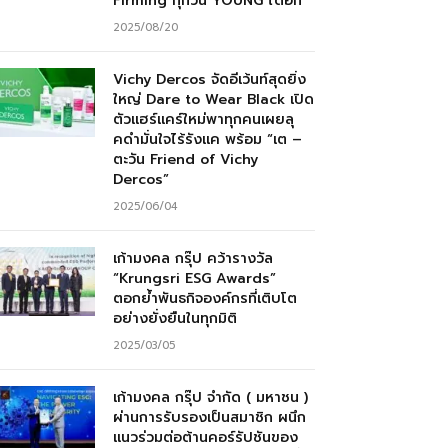
Firming ทุกวัน YOUNG ได้อีก”
2025/08/20
Vichy Dercos จัดอีเว้นท์สุดยิ่ง
ใหญ่ Dare to Wear Black เปิด
ตัวแฮร์แคร์ใหม่พาทุกคนเผยลุ
คดำมั่นใจไร้รังแค พร้อม “เต –
ตะวัน Friend of Vichy
Dercos”
2025/06/04
เก้ามงคล กรุ๊ป คว้ารางวัล
“Krungsri ESG Awards”
ตอกย้ำพันธกิจองค์กรที่เติบโต
อย่างยั่งยืนในทุกมิติ
2025/03/05
เก้ามงคล กรุ๊ป จำกัด ( มหาชน )
ผ่านการรับรองเป็นสมาชิก ผนึก
แนวร่วมต่อต้านคอร์รัปชันของ