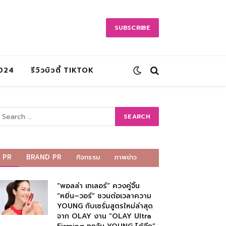
SUBSCRIBE
2024
รีวิวบิวตี้ TIKTOK
PR
BRAND PR
กิจกรรม
ภาพข่าว
“พอลล่า เทเลอร์” ควงคู่จิ้น
“หยิ่น–วอร์” ชวนต่อเวลาความ
YOUNG กับเซรั่มสูตรใหม่ล่าสุด
จาก OLAY งาน “OLAY Ultra