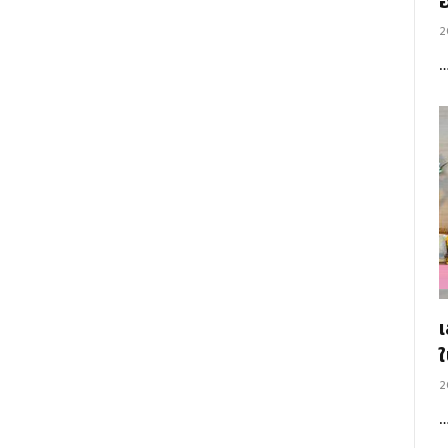
อ
2
2