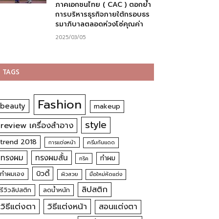
ภาคเอกชนไทย ( CAC ) ตอกย้ำ
การบริหารธุรกิจภายใต้กรอบธร
รมาภิบาลตลอดห่วงโซ่คุณค่า
2025/03/05
TAGS
Fashion
beauty
makeup
style
review เครื่องสำอาง
trend 2018
การแต่งหน้า
ครีมกันแดด
ทรงผม
ทรงผมสั้น
ทำผม
ทริค
บิวตี้
ทำผมเอง
ผิวสวย
มือใหม่หัดแต่ง
ลิปสติก
รีวิวลิปสติก
ลดน้ำหนัก
วิธีแต่งตา
วิธีแต่งหน้า
สอนแต่งตา