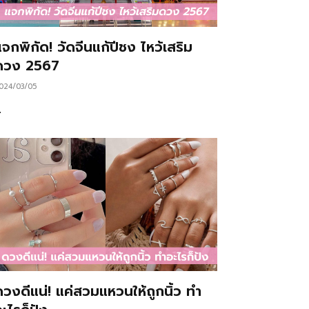
จกพิกัด! วัดจีนแก้ปีชง ไหว้เสริม
ดวง 2567
024/03/05
…
ดวงดีแน่! แค่สวมแหวนให้ถูกนิ้ว ทำ