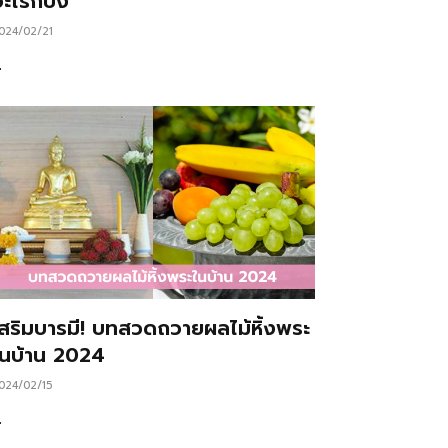
ะไรก็ปัง
024/02/21
…
เสริมบารมี! บทสวดถวายผลไม้หิ้งพระ
ในบ้าน 2024
024/02/15
…