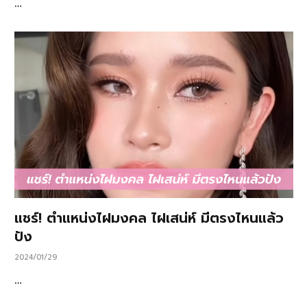
…
แชร์! ตำแหน่งไฝมงคล ไฝเสน่ห์ มีตรงไหนแล้ว
ปัง
2024/01/29
…