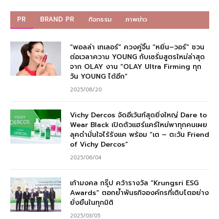
PR
BRAND PR
กิจกรรม
ภาพข่าว
“พอลล่า เทเลอร์” ควงคู่จิ้น “หยิ่น–วอร์” ชวน
ต่อเวลาความ YOUNG กับเซรั่มสูตรใหม่ล่าสุด
จาก OLAY งาน “OLAY Ultra Firming ทุก
วัน YOUNG ได้อีก”
2025/08/20
Vichy Dercos จัดอีเว้นท์สุดยิ่งใหญ่ Dare to
Wear Black เปิดตัวแฮร์แคร์ใหม่พาทุกคนเผย
ลุคดำมั่นใจไร้รังแค พร้อม “เต – ตะวัน Friend
of Vichy Dercos”
2025/06/04
เก้ามงคล กรุ๊ป คว้ารางวัล “Krungsri ESG
Awards” ตอกย้ำพันธกิจองค์กรที่เติบโตอย่าง
ยั่งยืนในทุกมิติ
2025/03/05