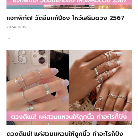
แจกพิกัด! วัดจีนแก้ปีชง ไหว้เสริมดวง 2567
2024/03/05
…
ดวงดีแน่! แค่สวมแหวนให้ถูกนิ้ว ทำอะไรก็ปัง