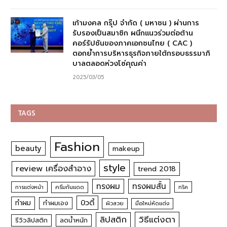
เก้ามงคล กรุ๊ป จำกัด ( มหาชน ) ผ่านการ
รับรองเป็นสมาชิก ผนึกแนวร่วมต่อต้าน
คอร์รัปชันของภาคเอกชนไทย ( CAC )
ตอกย้ำการบริหารธุรกิจภายใต้กรอบธรรมาภิ
บาลตลอดห่วงโซ่คุณค่า
2025/03/05
TAGS
Fashion
beauty
makeup
style
review เครื่องสำอาง
trend 2018
ทรงผม
ทรงผมสั้น
การแต่งหน้า
ครีมกันแดด
ทริค
บิวตี้
ทำผม
ทำผมเอง
ผิวสวย
มือใหม่หัดแต่ง
วิธีแต่งตา
ลิปสติก
รีวิวลิปสติก
ลดน้ำหนัก