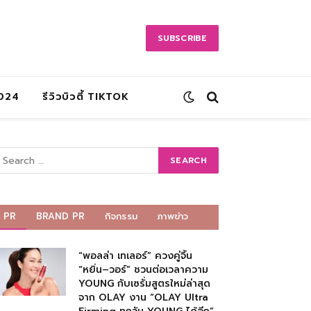
SUBSCRIBE
2024
รีวิวบิวตี้ TIKTOK
PR
BRAND PR
กิจกรรม
ภาพข่าว
“พอลล่า เทเลอร์” ควงคู่จิ้น
“หยิ่น–วอร์” ชวนต่อเวลาความ
YOUNG กับเซรั่มสูตรใหม่ล่าสุด
จาก OLAY งาน “OLAY Ultra