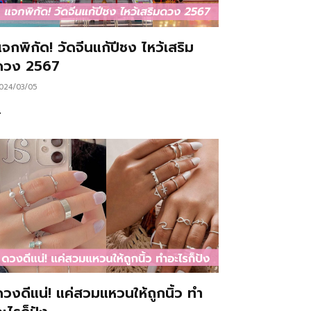
จกพิกัด! วัดจีนแก้ปีชง ไหว้เสริม
ดวง 2567
024/03/05
…
ดวงดีแน่! แค่สวมแหวนให้ถูกนิ้ว ทำ