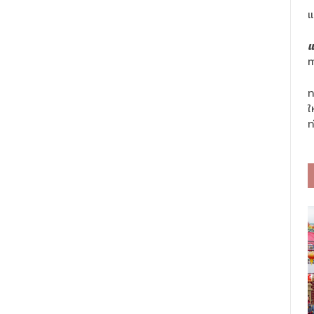
แ
แ
m
ท
ใ
ท