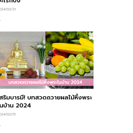
ะไรก็ปัง
024/02/21
…
เสริมบารมี! บทสวดถวายผลไม้หิ้งพระ
ในบ้าน 2024
024/02/15
…