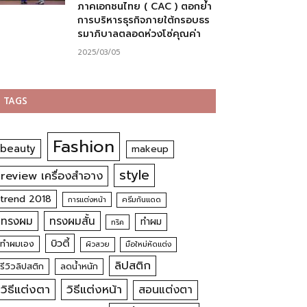
ภาคเอกชนไทย ( CAC ) ตอกย้ำ
การบริหารธุรกิจภายใต้กรอบธร
รมาภิบาลตลอดห่วงโซ่คุณค่า
2025/03/05
TAGS
Fashion
beauty
makeup
style
review เครื่องสำอาง
trend 2018
การแต่งหน้า
ครีมกันแดด
ทรงผม
ทรงผมสั้น
ทำผม
ทริค
บิวตี้
ทำผมเอง
ผิวสวย
มือใหม่หัดแต่ง
ลิปสติก
รีวิวลิปสติก
ลดน้ำหนัก
วิธีแต่งตา
วิธีแต่งหน้า
สอนแต่งตา