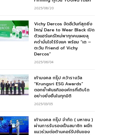
Firming ทุกวัน YOUNG ได้อีก”
2025/08/20
Vichy Dercos จัดอีเว้นท์สุดยิ่ง
ใหญ่ Dare to Wear Black เปิด
ตัวแฮร์แคร์ใหม่พาทุกคนเผยลุ
คดำมั่นใจไร้รังแค พร้อม “เต –
ตะวัน Friend of Vichy
Dercos”
2025/06/04
เก้ามงคล กรุ๊ป คว้ารางวัล
“Krungsri ESG Awards”
ตอกย้ำพันธกิจองค์กรที่เติบโต
อย่างยั่งยืนในทุกมิติ
2025/03/05
เก้ามงคล กรุ๊ป จำกัด ( มหาชน )
ผ่านการรับรองเป็นสมาชิก ผนึก
แนวร่วมต่อต้านคอร์รัปชันของ