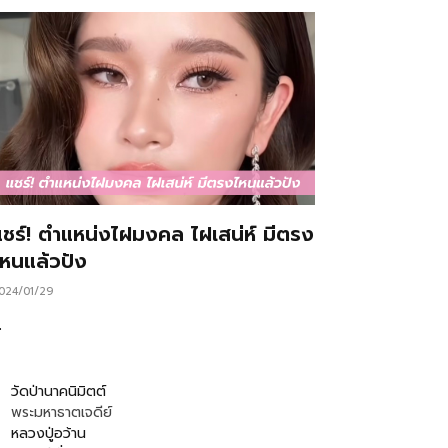
แชร์! ตำแหน่งไฝมงคล ไฝเสน่ห์ มีตรง
ไหนแล้วปัง
024/01/29
…
วัดป่านาคนิมิตต์
พระมหาธาตเจดีย์
หลวงปู่อว้าน