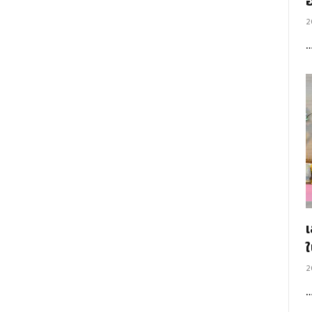
อ
2
2