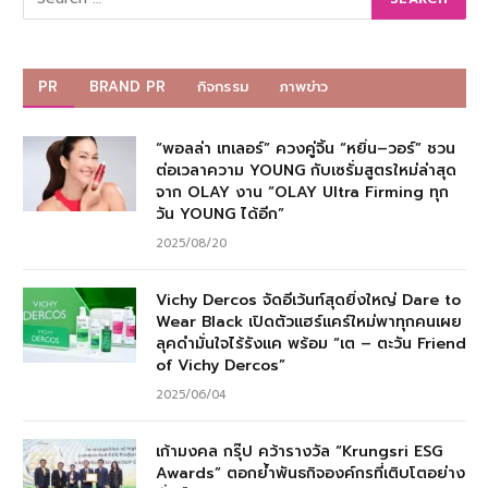
PR
BRAND PR
กิจกรรม
ภาพข่าว
“พอลล่า เทเลอร์” ควงคู่จิ้น “หยิ่น–วอร์” ชวน
ต่อเวลาความ YOUNG กับเซรั่มสูตรใหม่ล่าสุด
จาก OLAY งาน “OLAY Ultra Firming ทุก
วัน YOUNG ได้อีก”
2025/08/20
Vichy Dercos จัดอีเว้นท์สุดยิ่งใหญ่ Dare to
Wear Black เปิดตัวแฮร์แคร์ใหม่พาทุกคนเผย
ลุคดำมั่นใจไร้รังแค พร้อม “เต – ตะวัน Friend
of Vichy Dercos”
2025/06/04
เก้ามงคล กรุ๊ป คว้ารางวัล “Krungsri ESG
Awards” ตอกย้ำพันธกิจองค์กรที่เติบโตอย่าง