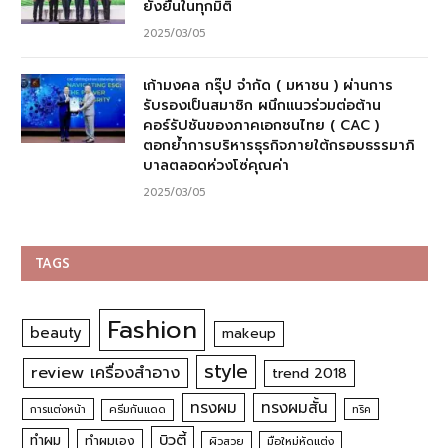
ยั่งยืนในทุกมิติ
2025/03/05
เก้ามงคล กรุ๊ป จำกัด ( มหาชน ) ผ่านการ
รับรองเป็นสมาชิก ผนึกแนวร่วมต่อต้าน
คอร์รัปชันของภาคเอกชนไทย ( CAC )
ตอกย้ำการบริหารธุรกิจภายใต้กรอบธรรมาภิ
บาลตลอดห่วงโซ่คุณค่า
2025/03/05
TAGS
Fashion
beauty
makeup
style
review เครื่องสำอาง
trend 2018
ทรงผม
ทรงผมสั้น
การแต่งหน้า
ครีมกันแดด
ทริค
บิวตี้
ทำผม
ทำผมเอง
ผิวสวย
มือใหม่หัดแต่ง