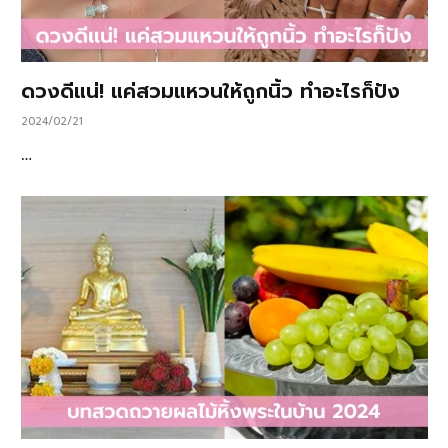
ดวงดีแน่! แค่สวมแหวนให้ถูกนิ้ว ทำอะไรก็ปัง
2024/02/21
…