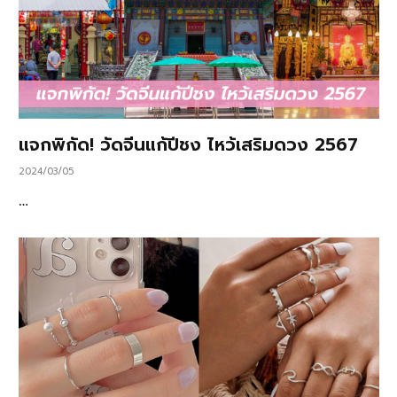
แจกพิกัด! วัดจีนแก้ปีชง ไหว้เสริมดวง 2567
2024/03/05
…