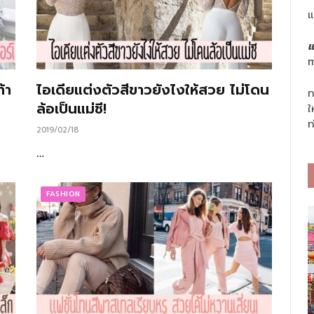
แ
แ
m
้า
ไอเดียแต่งตัวสีขาวยังไงให้สวย ไม่โดน
ท
ล้อเป็นแม่ชี!
ใ
ท
2019/02/18
…
FASHION