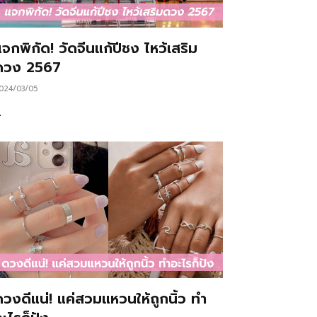
จกพิกัด! วัดจีนแก้ปีชง ไหว้เสริม
ดวง 2567
024/03/05
…
ดวงดีแน่! แค่สวมแหวนให้ถูกนิ้ว ทำ