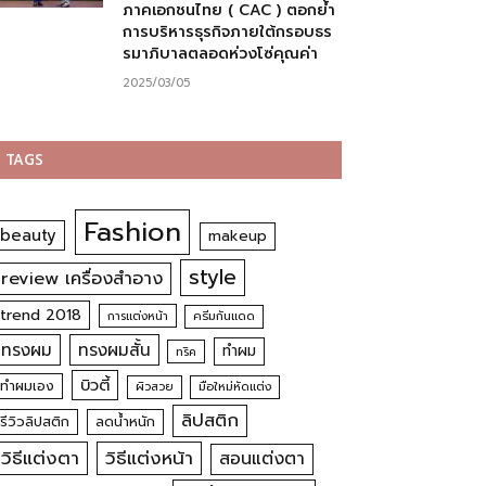
ภาคเอกชนไทย ( CAC ) ตอกย้ำ
การบริหารธุรกิจภายใต้กรอบธร
รมาภิบาลตลอดห่วงโซ่คุณค่า
2025/03/05
TAGS
Fashion
beauty
makeup
style
review เครื่องสำอาง
trend 2018
การแต่งหน้า
ครีมกันแดด
ทรงผม
ทรงผมสั้น
ทำผม
ทริค
บิวตี้
ทำผมเอง
ผิวสวย
มือใหม่หัดแต่ง
ลิปสติก
รีวิวลิปสติก
ลดน้ำหนัก
วิธีแต่งตา
วิธีแต่งหน้า
สอนแต่งตา