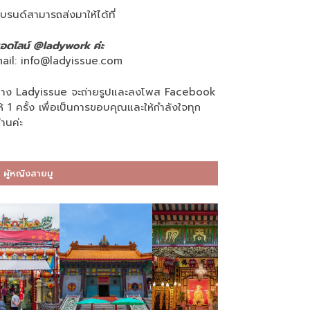
บรนด์สามารถส่งมาให้ได้ที่
อดไลน์ @ladywork ค่ะ
ail:
info@ladyissue.com
าง Ladyissue จะถ่ายรูปและลงโพส Facebook
ห้ 1 ครั้ง เพื่อเป็นการขอบคุณและให้กำลังใจทุก
่านค่ะ
ผู้หญิงสายมู