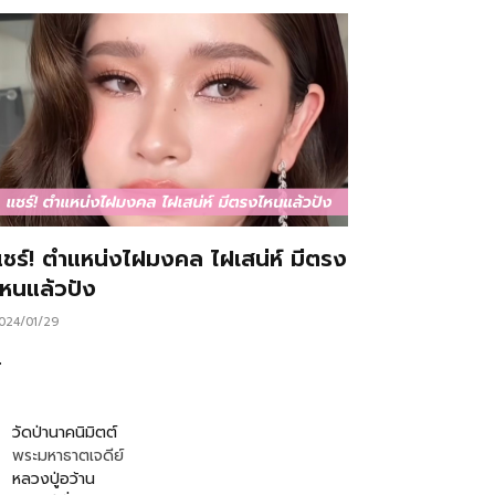
แชร์! ตำแหน่งไฝมงคล ไฝเสน่ห์ มีตรง
ไหนแล้วปัง
024/01/29
…
วัดป่านาคนิมิตต์
พระมหาธาตเจดีย์
หลวงปู่อว้าน