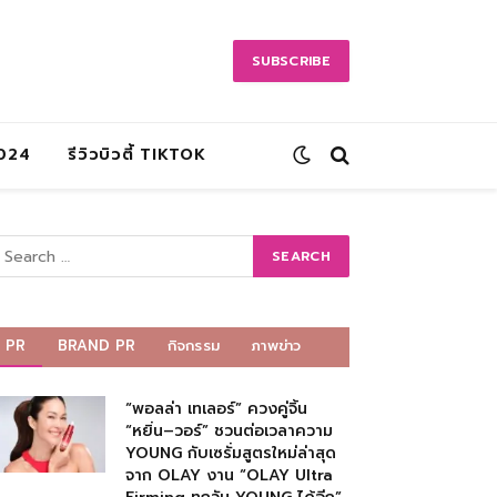
SUBSCRIBE
2024
รีวิวบิวตี้ TIKTOK
PR
BRAND PR
กิจกรรม
ภาพข่าว
“พอลล่า เทเลอร์” ควงคู่จิ้น
“หยิ่น–วอร์” ชวนต่อเวลาความ
YOUNG กับเซรั่มสูตรใหม่ล่าสุด
จาก OLAY งาน “OLAY Ultra