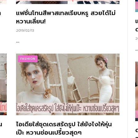
ๆ
แฟชั่นโทนสีพาสเทลเรียบหรู สวยได้ไม่
แ
หวานเลี่ยน!
2019/02/13
2
…
FASHION
น
ไอเดียใส่ชุดเดรสรัดรูป ใส่ยังไงให้หุ่น
เป๊ะ หวานซ่อนเปรี้ยวสุดๆ