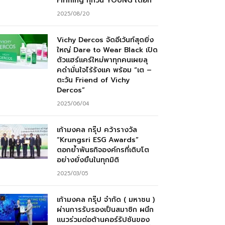
Firming ทุกวัน YOUNG ได้อีก”
2025/08/20
Vichy Dercos จัดอีเว้นท์สุดยิ่ง
ใหญ่ Dare to Wear Black เปิด
ตัวแฮร์แคร์ใหม่พาทุกคนเผยลุ
คดำมั่นใจไร้รังแค พร้อม “เต –
ตะวัน Friend of Vichy
Dercos”
2025/06/04
เก้ามงคล กรุ๊ป คว้ารางวัล
“Krungsri ESG Awards”
ตอกย้ำพันธกิจองค์กรที่เติบโต
อย่างยั่งยืนในทุกมิติ
2025/03/05
เก้ามงคล กรุ๊ป จำกัด ( มหาชน )
ผ่านการรับรองเป็นสมาชิก ผนึก
แนวร่วมต่อต้านคอร์รัปชันของ