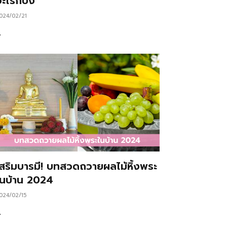
ะไรก็ปัง
024/02/21
…
เสริมบารมี! บทสวดถวายผลไม้หิ้งพระ
ในบ้าน 2024
024/02/15
…