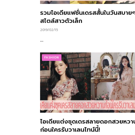
รวมไอเดียแฟชั่นเดรสสั้นในวันสบาย
สไตล์สาวตัวเล็ก
2019/02/15
…
FASHION
ไอเดียแต่งชุดเดรสลายดอกสวยหวา
ก่อนใครรับวาเลนไทน์นี้!