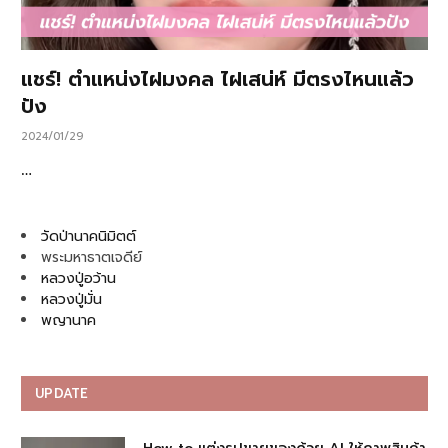
แชร์! ตำแหน่งไฝมงคล ไฝเสน่ห์ มีตรงไหนแล้ว
ปัง
2024/01/29
…
วัดป่านาคนิมิตต์
พระมหาธาตเจดีย์
หลวงปู่อว้าน
หลวงปู่มั่น
พญานาค
UPDATE