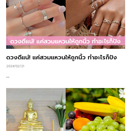
ดวงดีแน่! แค่สวมแหวนให้ถูกนิ้ว ทำอะไรก็ปัง
2024/02/21
…