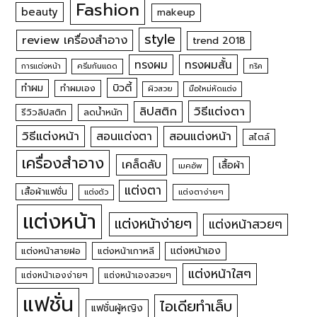
Fashion
beauty
makeup
style
review เครื่องสำอาง
trend 2018
ทรงผม
ทรงผมสั้น
การแต่งหน้า
ครีมกันแดด
ทริค
บิวตี้
ทำผม
ทำผมเอง
ผิวสวย
มือใหม่หัดแต่ง
วิธีแต่งตา
ลิปสติก
รีวิวลิปสติก
ลดน้ำหนัก
วิธีแต่งหน้า
สอนแต่งหน้า
สอนแต่งตา
สไตล์
เครื่องสำอาง
เคล็ดลับ
เสื้อผ้า
เมคอัพ
แต่งตา
เสื้อผ้าแฟชั่น
แต่งตัว
แต่งตาง่ายๆ
แต่งหน้า
แต่งหน้าง่ายๆ
แต่งหน้าสวยๆ
แต่งหน้าเอง
แต่งหน้าสายฝอ
แต่งหน้าเกาหลี
แต่งหน้าใสๆ
แต่งหน้าเองง่ายๆ
แต่งหน้าเองสวยๆ
แฟชั่น
ไอเดียทำเล็บ
แฟชั่นผู้หญิง