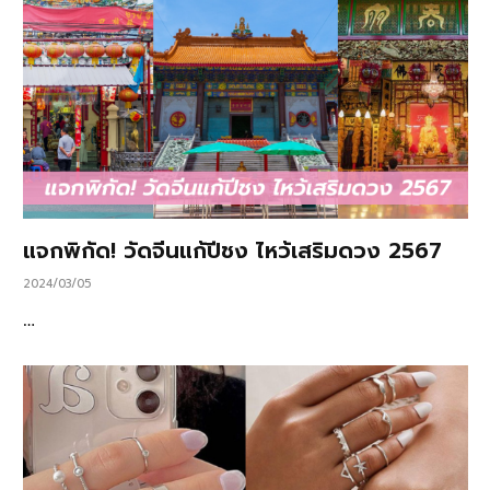
แจกพิกัด! วัดจีนแก้ปีชง ไหว้เสริมดวง 2567
2024/03/05
…