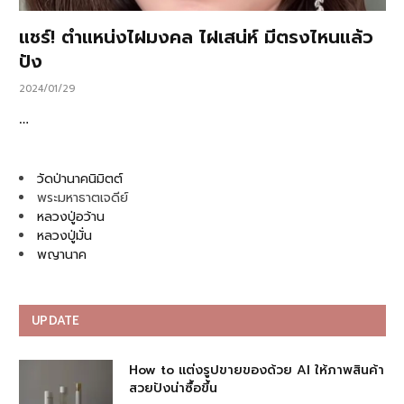
แชร์! ตำแหน่งไฝมงคล ไฝเสน่ห์ มีตรงไหนแล้ว
ปัง
2024/01/29
…
วัดป่านาคนิมิตต์
พระมหาธาตเจดีย์
หลวงปู่อว้าน
หลวงปู่มั่น
พญานาค
UPDATE
How to แต่งรูปขายของด้วย AI ให้ภาพสินค้า
สวยปังน่าซื้อขึ้น