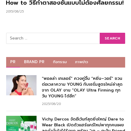
How to วิธีทำตาสองชั้นแบบไม่ต้องศัลยกรรม!
2015/08/25
PR
BRAND PR
กิจกรรม
ภาพข่าว
“พอลล่า เทเลอร์” ควงคู่จิ้น “หยิ่น–วอร์” ชวน
ต่อเวลาความ YOUNG กับเซรั่มสูตรใหม่ล่าสุด
จาก OLAY งาน “OLAY Ultra Firming ทุก
วัน YOUNG ได้อีก”
2025/08/20
Vichy Dercos จัดอีเว้นท์สุดยิ่งใหญ่ Dare to
Wear Black เปิดตัวแฮร์แคร์ใหม่พาทุกคนเผย
ลุคดำมั่นใจไร้รังแค พร้อม “เต – ตะวัน Friend