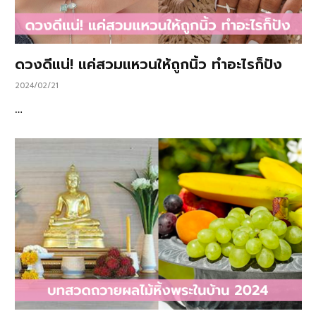
ดวงดีแน่! แค่สวมแหวนให้ถูกนิ้ว ทำอะไรก็ปัง
2024/02/21
…