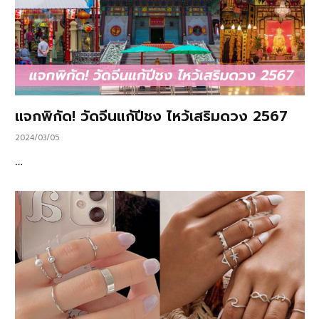
แจกพิกัด! วัดจีนแก้ปีชง ไหว้เสริมดวง 2567
2024/03/05
…