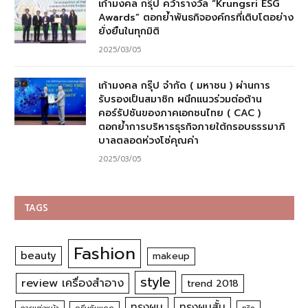
เก้ามงคล กรุ๊ป คว้ารางวัล “Krungsri ESG
Awards” ตอกย้ำพันธกิจองค์กรที่เติบโตอย่าง
ยั่งยืนในทุกมิติ
2025/03/05
เก้ามงคล กรุ๊ป จำกัด ( มหาชน ) ผ่านการ
รับรองเป็นสมาชิก ผนึกแนวร่วมต่อต้าน
คอร์รัปชันของภาคเอกชนไทย ( CAC )
ตอกย้ำการบริหารธุรกิจภายใต้กรอบธรรมาภิ
บาลตลอดห่วงโซ่คุณค่า
2025/03/05
TAGS
Fashion
beauty
makeup
style
review เครื่องสำอาง
trend 2018
ทรงผม
ทรงผมสั้น
การแต่งหน้า
ทริค