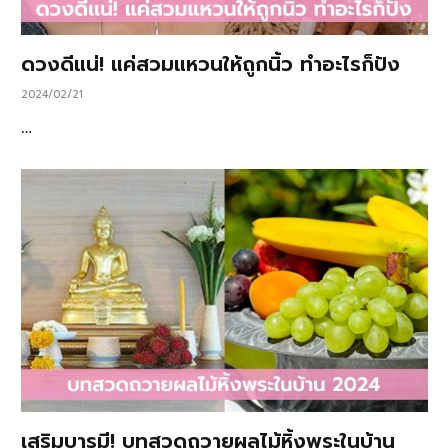
ดวงดีแน่! แค่สวมแหวนให้ถูกนิ้ว ทำอะไรก็ปัง
2024/02/21
…
เสริมบารมี! บทสวดถวายผลไม้หิ้งพระในบ้าน