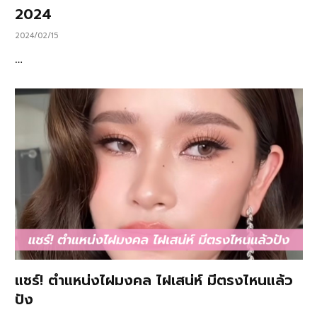
2024
2024/02/15
…
แชร์! ตำแหน่งไฝมงคล ไฝเสน่ห์ มีตรงไหนแล้ว
ปัง