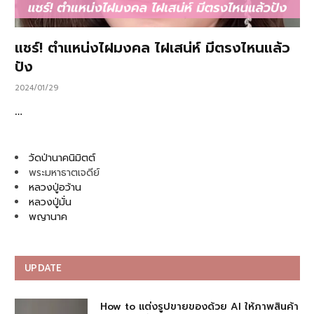
แชร์! ตำแหน่งไฝมงคล ไฝเสน่ห์ มีตรงไหนแล้ว
ปัง
2024/01/29
…
วัดป่านาคนิมิตต์
พระมหาธาตเจดีย์
หลวงปู่อว้าน
หลวงปู่มั่น
พญานาค
UPDATE
How to แต่งรูปขายของด้วย AI ให้ภาพสินค้า