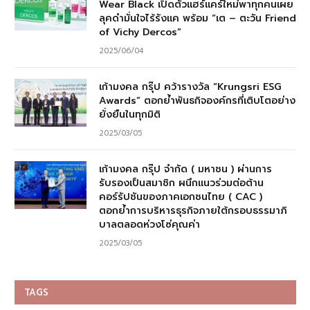
Wear Black เปิดตัวแฮร์แคร์ใหม่พาทุกคนเผย
ลุคดำมั่นใจไร้รังแค พร้อม “เต – ตะวัน Friend
of Vichy Dercos”
2025/06/04
เก้ามงคล กรุ๊ป คว้ารางวัล “Krungsri ESG
Awards” ตอกย้ำพันธกิจองค์กรที่เติบโตอย่าง
ยั่งยืนในทุกมิติ
2025/03/05
เก้ามงคล กรุ๊ป จำกัด ( มหาชน ) ผ่านการ
รับรองเป็นสมาชิก ผนึกแนวร่วมต่อต้าน
คอร์รัปชันของภาคเอกชนไทย ( CAC )
ตอกย้ำการบริหารธุรกิจภายใต้กรอบธรรมาภิ
บาลตลอดห่วงโซ่คุณค่า
2025/03/05
TAGS