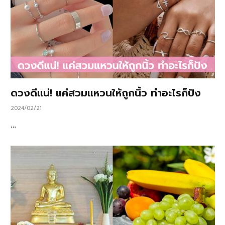
ดวงดีแน่! แค่สวมแหวนให้ถูกนิ้ว ทำอะไรก็ปัง
2024/02/21
…