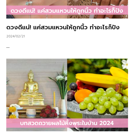
ดวงดีแน่! แค่สวมแหวนให้ถูกนิ้ว ทำอะไรก็ปัง
2024/02/21
…