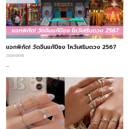
แจกพิกัด! วัดจีนแก้ปีชง ไหว้เสริมดวง 2567
2024/03/05
…