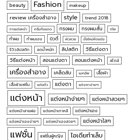
Fashion
beauty
makeup
style
review เครื่องสำอาง
trend 2018
ทรงผม
ทรงผมสั้น
การแต่งหน้า
ครีมกันแดด
ทริค
บิวตี้
ทำผม
ทำผมเอง
ผิวสวย
มือใหม่หัดแต่ง
วิธีแต่งตา
ลิปสติก
รีวิวลิปสติก
ลดน้ำหนัก
วิธีแต่งหน้า
สอนแต่งหน้า
สอนแต่งตา
สไตล์
เครื่องสำอาง
เคล็ดลับ
เสื้อผ้า
เมคอัพ
แต่งตา
เสื้อผ้าแฟชั่น
แต่งตัว
แต่งตาง่ายๆ
แต่งหน้า
แต่งหน้าง่ายๆ
แต่งหน้าสวยๆ
แต่งหน้าเอง
แต่งหน้าสายฝอ
แต่งหน้าเกาหลี
แต่งหน้าใสๆ
แต่งหน้าเองง่ายๆ
แต่งหน้าเองสวยๆ
แฟชั่น
ไอเดียทำเล็บ
แฟชั่นผู้หญิง