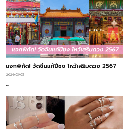
แจกพิกัด! วัดจีนแก้ปีชง ไหว้เสริมดวง 2567
2024/03/05
…