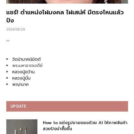
แชร์! ตำแหน่งไฝมงคล ไฝเสน่ห์ มีตรงไหนแล้ว
ปัง
2024/01/29
…
วัดป่านาคนิมิตต์
พระมหาธาตเจดีย์
หลวงปู่อว้าน
หลวงปู่มั่น
พญานาค
UPDATE
How to แต่งรูปขายของด้วย AI ให้ภาพสินค้า
สวยปังน่าซื้อขึ้น