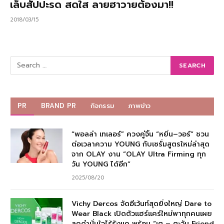
เล็บสัปปะรด สดใส ลายฮาวายต้องมา!!
2018/03/15
PR
BRAND PR
กิจกรรม
ภาพข่าว
“พอลล่า เทเลอร์” ควงคู่จิ้น “หยิ่น–วอร์” ชวน
ต่อเวลาความ YOUNG กับเซรั่มสูตรใหม่ล่าสุด
จาก OLAY งาน “OLAY Ultra Firming ทุก
วัน YOUNG ได้อีก”
2025/08/20
Vichy Dercos จัดอีเว้นท์สุดยิ่งใหญ่ Dare to
Wear Black เปิดตัวแฮร์แคร์ใหม่พาทุกคนเผย
ลุคดำมั่นใจไร้รังแค พร้อม “เต – ตะวัน Friend