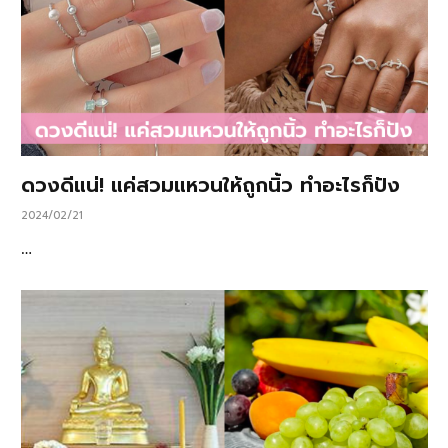
ดวงดีแน่! แค่สวมแหวนให้ถูกนิ้ว ทำอะไรก็ปัง
2024/02/21
…