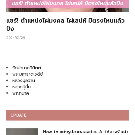
แชร์! ตำแหน่งไฝมงคล ไฝเสน่ห์ มีตรงไหนแล้ว
ปัง
2024/01/29
…
วัดป่านาคนิมิตต์
พระมหาธาตเจดีย์
หลวงปู่อว้าน
หลวงปู่มั่น
พญานาค
UPDATE
How to แต่งรูปขายของด้วย AI ให้ภาพสินค้า