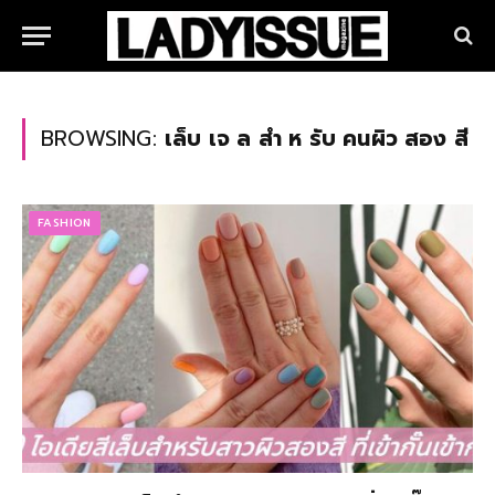
BROWSING:
เล็บ เจ ล สํา ห รับ คนผิว สอง สี
FASHION