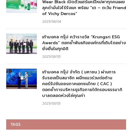
Wear Black เปิดตัวแฮร์แคร์ใหม่พาทุกคนเผย
ลุคดำมั่นใจไร้รังแค พร้อม “เต – ตะวัน Friend
of Vichy Dercos”
2025/06/04
เก้ามงคล กรุ๊ป คว้ารางวัล “Krungsri ESG
Awards” ตอกย้ำพันธกิจองค์กรที่เติบโตอย่าง
ยั่งยืนในทุกมิติ
2025/03/05
เก้ามงคล กรุ๊ป จำกัด ( มหาชน ) ผ่านการ
รับรองเป็นสมาชิก ผนึกแนวร่วมต่อต้าน
คอร์รัปชันของภาคเอกชนไทย ( CAC )
ตอกย้ำการบริหารธุรกิจภายใต้กรอบธรรมาภิ
บาลตลอดห่วงโซ่คุณค่า
2025/03/05
TAGS