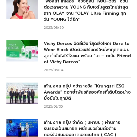
“พอลล่า เทเลอร์” ควงคู่จิ้น “หยิ่น–วอร์” ชวน
ต่อเวลาความ YOUNG กับเซรั่มสูตรใหม่ล่าสุด
จาก OLAY งาน “OLAY Ultra Firming ทุก
วัน YOUNG ได้อีก”
2025/08/20
Vichy Dercos จัดอีเว้นท์สุดยิ่งใหญ่ Dare to
Wear Black เปิดตัวแฮร์แคร์ใหม่พาทุกคนเผย
ลุคดำมั่นใจไร้รังแค พร้อม “เต – ตะวัน Friend
of Vichy Dercos”
2025/06/04
เก้ามงคล กรุ๊ป คว้ารางวัล “Krungsri ESG
Awards” ตอกย้ำพันธกิจองค์กรที่เติบโตอย่าง
ยั่งยืนในทุกมิติ
2025/03/05
เก้ามงคล กรุ๊ป จำกัด ( มหาชน ) ผ่านการ
รับรองเป็นสมาชิก ผนึกแนวร่วมต่อต้าน
คอร์รัปชันของภาคเอกชนไทย ( CAC )