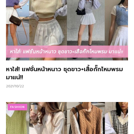
หาใส่! แฟชั่นหน้าหนาว ชุดขาว+เสื้อกั๊กไหมพรม
มาแน่!!
2021/10/22
FASHION