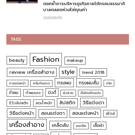
ตอกย้ำการบริหารธุรกิจภายใต้กรอบธรรมาภิ
บาลตลอดห่วงโซ่คุณค่า
2025/03/05
TAGS
Fashion
beauty
makeup
style
review เครื่องสำอาง
trend 2018
ทรงผม
ทรงผมสั้น
การแต่งหน้า
ครีมกันแดด
ทริค
บิวตี้
ทำผม
ทำผมเอง
ผิวสวย
มือใหม่หัดแต่ง
วิธีแต่งตา
ลิปสติก
รีวิวลิปสติก
ลดน้ำหนัก
วิธีแต่งหน้า
สอนแต่งหน้า
สอนแต่งตา
สไตล์
เครื่องสำอาง
เคล็ดลับ
เสื้อผ้า
เมคอัพ