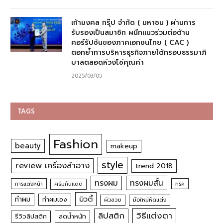
เก้ามงคล กรุ๊ป จำกัด ( มหาชน ) ผ่านการ
รับรองเป็นสมาชิก ผนึกแนวร่วมต่อต้าน
คอร์รัปชันของภาคเอกชนไทย ( CAC )
ตอกย้ำการบริหารธุรกิจภายใต้กรอบธรรมาภิ
บาลตลอดห่วงโซ่คุณค่า
2025/03/05
TAGS
Fashion
beauty
makeup
style
review เครื่องสำอาง
trend 2018
ทรงผม
ทรงผมสั้น
การแต่งหน้า
ครีมกันแดด
ทริค
บิวตี้
ทำผม
ทำผมเอง
ผิวสวย
มือใหม่หัดแต่ง
วิธีแต่งตา
ลิปสติก
รีวิวลิปสติก
ลดน้ำหนัก