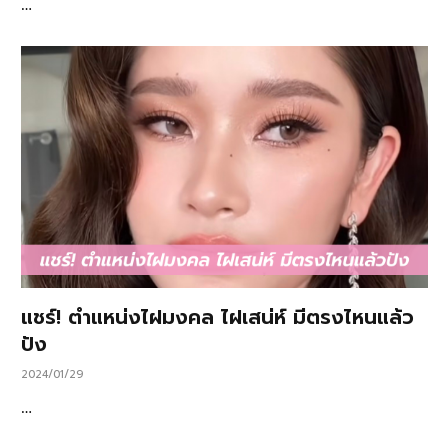
…
แชร์! ตำแหน่งไฝมงคล ไฝเสน่ห์ มีตรงไหนแล้ว
ปัง
2024/01/29
…