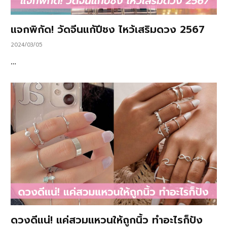
แจกพิกัด! วัดจีนแก้ปีชง ไหว้เสริมดวง 2567
2024/03/05
…
ดวงดีแน่! แค่สวมแหวนให้ถูกนิ้ว ทำอะไรก็ปัง