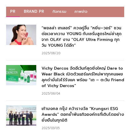
PR
BRAND PR
กิจกรรม
ภาพข่าว
“พอลล่า เทเลอร์” ควงคู่จิ้น “หยิ่น–วอร์” ชวน
ต่อเวลาความ YOUNG กับเซรั่มสูตรใหม่ล่าสุด
จาก OLAY งาน “OLAY Ultra Firming ทุก
วัน YOUNG ได้อีก”
2025/08/20
Vichy Dercos จัดอีเว้นท์สุดยิ่งใหญ่ Dare to
Wear Black เปิดตัวแฮร์แคร์ใหม่พาทุกคนเผย
ลุคดำมั่นใจไร้รังแค พร้อม “เต – ตะวัน Friend
of Vichy Dercos”
2025/06/04
เก้ามงคล กรุ๊ป คว้ารางวัล “Krungsri ESG
Awards” ตอกย้ำพันธกิจองค์กรที่เติบโตอย่าง
ยั่งยืนในทุกมิติ
2025/03/05