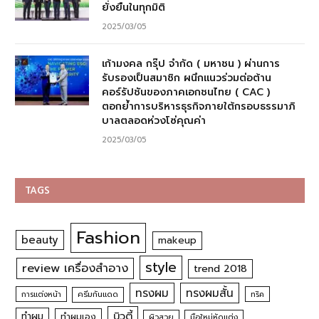
ยั่งยืนในทุกมิติ
2025/03/05
เก้ามงคล กรุ๊ป จำกัด ( มหาชน ) ผ่านการ
รับรองเป็นสมาชิก ผนึกแนวร่วมต่อต้าน
คอร์รัปชันของภาคเอกชนไทย ( CAC )
ตอกย้ำการบริหารธุรกิจภายใต้กรอบธรรมาภิ
บาลตลอดห่วงโซ่คุณค่า
2025/03/05
TAGS
Fashion
beauty
makeup
style
review เครื่องสำอาง
trend 2018
ทรงผม
ทรงผมสั้น
การแต่งหน้า
ครีมกันแดด
ทริค
บิวตี้
ทำผม
ทำผมเอง
ผิวสวย
มือใหม่หัดแต่ง