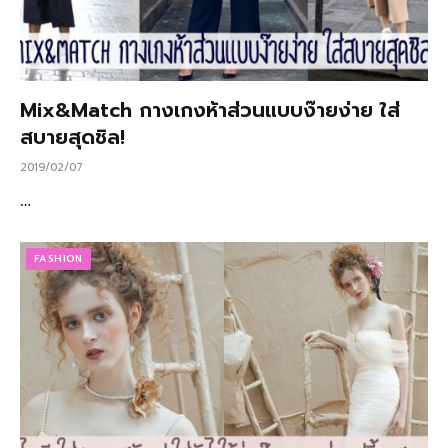
Mix&Match กางเกงห้าส่วนแบบง๊ายง่าย ใส่
สบายสุดชิล!
2019/02/07
…
FASHION