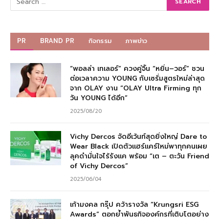
PR
BRAND PR
กิจกรรม
ภาพข่าว
“พอลล่า เทเลอร์” ควงคู่จิ้น “หยิ่น–วอร์” ชวน
ต่อเวลาความ YOUNG กับเซรั่มสูตรใหม่ล่าสุด
จาก OLAY งาน “OLAY Ultra Firming ทุก
วัน YOUNG ได้อีก”
2025/08/20
Vichy Dercos จัดอีเว้นท์สุดยิ่งใหญ่ Dare to
Wear Black เปิดตัวแฮร์แคร์ใหม่พาทุกคนเผย
ลุคดำมั่นใจไร้รังแค พร้อม “เต – ตะวัน Friend
of Vichy Dercos”
2025/06/04
เก้ามงคล กรุ๊ป คว้ารางวัล “Krungsri ESG
Awards” ตอกย้ำพันธกิจองค์กรที่เติบโตอย่าง