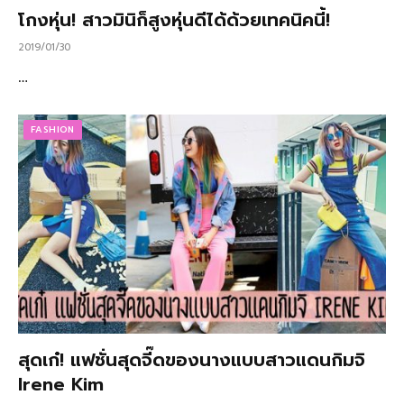
โกงหุ่น! สาวมินิก็สูงหุ่นดีได้ด้วยเทคนิคนี้!
2019/01/30
…
FASHION
สุดเก๋! แฟชั่นสุดจี๊ดของนางแบบสาวแดนกิมจิ
Irene Kim