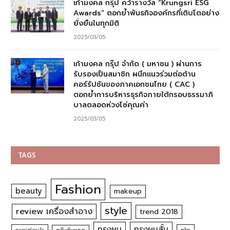
เก้ามงคล กรุ๊ป คว้ารางวัล “Krungsri ESG
Awards” ตอกย้ำพันธกิจองค์กรที่เติบโตอย่าง
ยั่งยืนในทุกมิติ
2025/03/05
เก้ามงคล กรุ๊ป จำกัด ( มหาชน ) ผ่านการ
รับรองเป็นสมาชิก ผนึกแนวร่วมต่อต้าน
คอร์รัปชันของภาคเอกชนไทย ( CAC )
ตอกย้ำการบริหารธุรกิจภายใต้กรอบธรรมาภิ
บาลตลอดห่วงโซ่คุณค่า
2025/03/05
TAGS
Fashion
beauty
makeup
style
review เครื่องสำอาง
trend 2018
ทรงผม
ทรงผมสั้น
การแต่งหน้า
ทริค