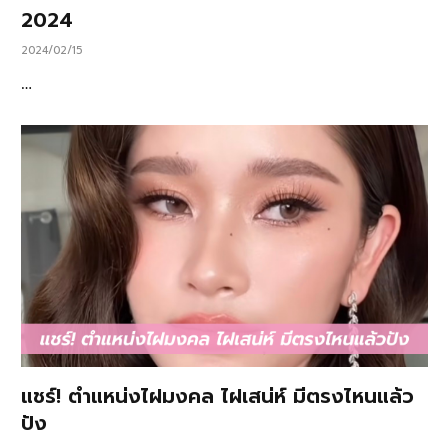
2024
2024/02/15
…
แชร์! ตำแหน่งไฝมงคล ไฝเสน่ห์ มีตรงไหนแล้ว
ปัง