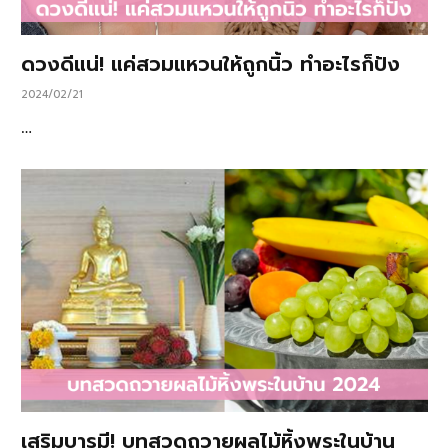
ดวงดีแน่! แค่สวมแหวนให้ถูกนิ้ว ทำอะไรก็ปัง
2024/02/21
…
เสริมบารมี! บทสวดถวายผลไม้หิ้งพระในบ้าน