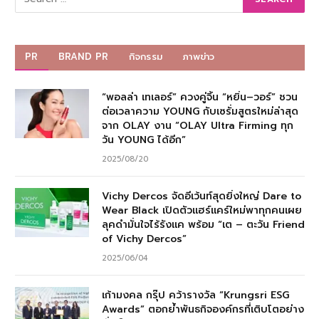
PR
BRAND PR
กิจกรรม
ภาพข่าว
“พอลล่า เทเลอร์” ควงคู่จิ้น “หยิ่น–วอร์” ชวน
ต่อเวลาความ YOUNG กับเซรั่มสูตรใหม่ล่าสุด
จาก OLAY งาน “OLAY Ultra Firming ทุก
วัน YOUNG ได้อีก”
2025/08/20
Vichy Dercos จัดอีเว้นท์สุดยิ่งใหญ่ Dare to
Wear Black เปิดตัวแฮร์แคร์ใหม่พาทุกคนเผย
ลุคดำมั่นใจไร้รังแค พร้อม “เต – ตะวัน Friend
of Vichy Dercos”
2025/06/04
เก้ามงคล กรุ๊ป คว้ารางวัล “Krungsri ESG
Awards” ตอกย้ำพันธกิจองค์กรที่เติบโตอย่าง