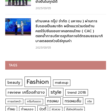
ยั่งยืนในทุกมิติ
2025/03/05
เก้ามงคล กรุ๊ป จำกัด ( มหาชน ) ผ่านการ
รับรองเป็นสมาชิก ผนึกแนวร่วมต่อต้าน
คอร์รัปชันของภาคเอกชนไทย ( CAC )
ตอกย้ำการบริหารธุรกิจภายใต้กรอบธรรมาภิ
บาลตลอดห่วงโซ่คุณค่า
2025/03/05
TAGS
Fashion
beauty
makeup
style
review เครื่องสำอาง
trend 2018
ทรงผม
ทรงผมสั้น
การแต่งหน้า
ครีมกันแดด
ทริค
บิวตี้
ทำผม
ทำผมเอง
ผิวสวย
มือใหม่หัดแต่ง