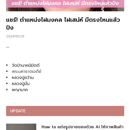
แชร์! ตำแหน่งไฝมงคล ไฝเสน่ห์ มีตรงไหนแล้ว
ปัง
2024/01/29
…
วัดป่านาคนิมิตต์
พระมหาธาตเจดีย์
หลวงปู่อว้าน
หลวงปู่มั่น
พญานาค
UPDATE
How to แต่งรูปขายของด้วย AI ให้ภาพสินค้า