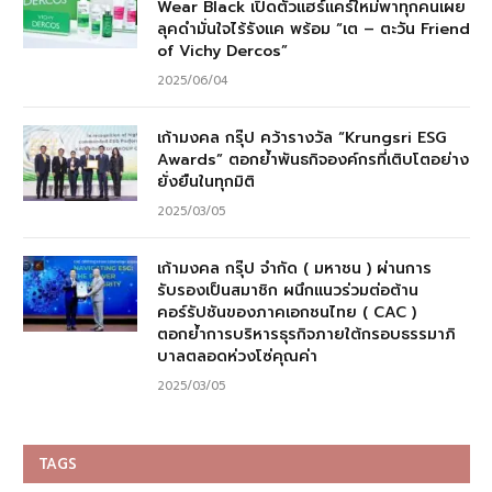
Wear Black เปิดตัวแฮร์แคร์ใหม่พาทุกคนเผย
ลุคดำมั่นใจไร้รังแค พร้อม “เต – ตะวัน Friend
of Vichy Dercos”
2025/06/04
เก้ามงคล กรุ๊ป คว้ารางวัล “Krungsri ESG
Awards” ตอกย้ำพันธกิจองค์กรที่เติบโตอย่าง
ยั่งยืนในทุกมิติ
2025/03/05
เก้ามงคล กรุ๊ป จำกัด ( มหาชน ) ผ่านการ
รับรองเป็นสมาชิก ผนึกแนวร่วมต่อต้าน
คอร์รัปชันของภาคเอกชนไทย ( CAC )
ตอกย้ำการบริหารธุรกิจภายใต้กรอบธรรมาภิ
บาลตลอดห่วงโซ่คุณค่า
2025/03/05
TAGS