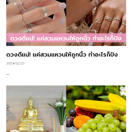
ดวงดีแน่! แค่สวมแหวนให้ถูกนิ้ว ทำอะไรก็ปัง
2024/02/21
…