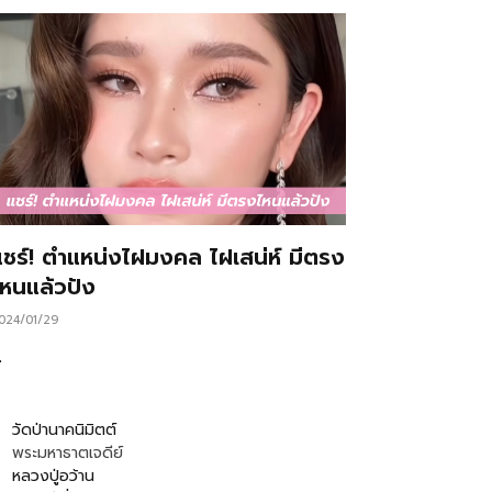
แชร์! ตำแหน่งไฝมงคล ไฝเสน่ห์ มีตรง
ไหนแล้วปัง
024/01/29
…
วัดป่านาคนิมิตต์
พระมหาธาตเจดีย์
หลวงปู่อว้าน