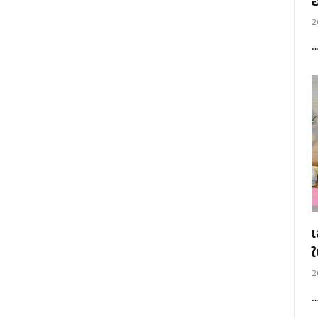
อ
2
2