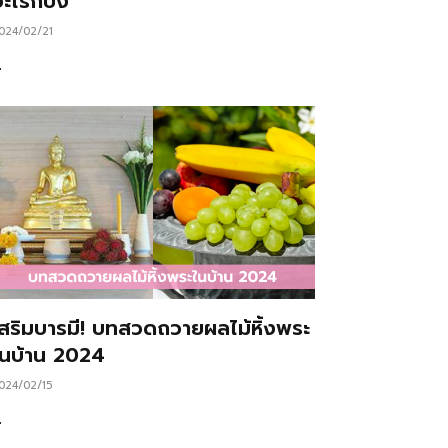
ะไรก็ปัง
024/02/21
…
เสริมบารมี! บทสวดถวายผลไม้หิ้งพระ
ในบ้าน 2024
024/02/15
…