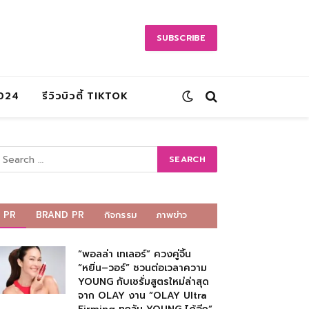
SUBSCRIBE
2024
รีวิวบิวตี้ TIKTOK
PR
BRAND PR
กิจกรรม
ภาพข่าว
“พอลล่า เทเลอร์” ควงคู่จิ้น
“หยิ่น–วอร์” ชวนต่อเวลาความ
YOUNG กับเซรั่มสูตรใหม่ล่าสุด
จาก OLAY งาน “OLAY Ultra