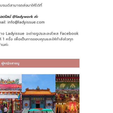
บรนด์สามารถส่งมาให้ได้ที่
อดไลน์ @ladywork ค่ะ
ail:
info@ladyissue.com
าง Ladyissue จะถ่ายรูปและลงโพส Facebook
ห้ 1 ครั้ง เพื่อเป็นการขอบคุณและให้กำลังใจทุก
่านค่ะ
ผู้หญิงสายมู