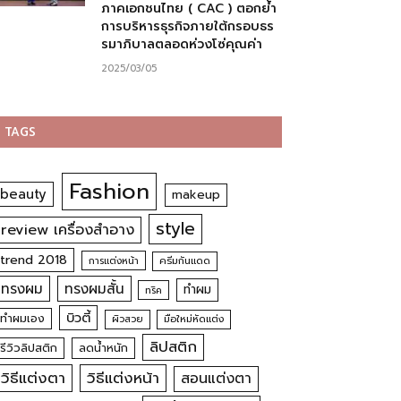
ภาคเอกชนไทย ( CAC ) ตอกย้ำ
การบริหารธุรกิจภายใต้กรอบธร
รมาภิบาลตลอดห่วงโซ่คุณค่า
2025/03/05
TAGS
Fashion
beauty
makeup
style
review เครื่องสำอาง
trend 2018
การแต่งหน้า
ครีมกันแดด
ทรงผม
ทรงผมสั้น
ทำผม
ทริค
บิวตี้
ทำผมเอง
ผิวสวย
มือใหม่หัดแต่ง
ลิปสติก
รีวิวลิปสติก
ลดน้ำหนัก
วิธีแต่งตา
วิธีแต่งหน้า
สอนแต่งตา