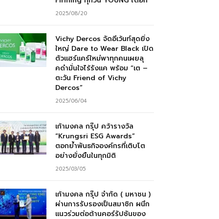
Firming ทุกวัน YOUNG ได้อีก”
2025/08/20
Vichy Dercos จัดอีเว้นท์สุดยิ่ง
ใหญ่ Dare to Wear Black เปิด
ตัวแฮร์แคร์ใหม่พาทุกคนเผยลุ
คดำมั่นใจไร้รังแค พร้อม “เต –
ตะวัน Friend of Vichy
Dercos”
2025/06/04
เก้ามงคล กรุ๊ป คว้ารางวัล
“Krungsri ESG Awards”
ตอกย้ำพันธกิจองค์กรที่เติบโต
อย่างยั่งยืนในทุกมิติ
2025/03/05
เก้ามงคล กรุ๊ป จำกัด ( มหาชน )
ผ่านการรับรองเป็นสมาชิก ผนึก
แนวร่วมต่อต้านคอร์รัปชันของ