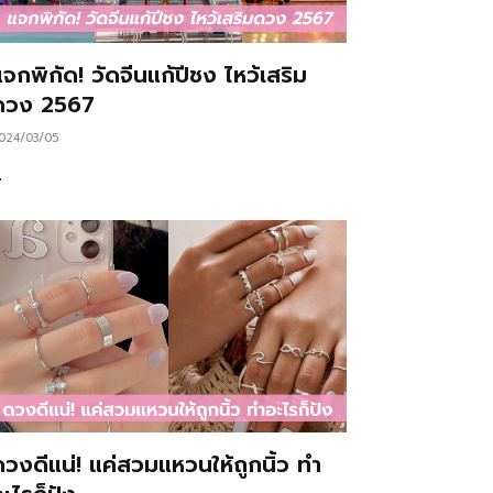
จกพิกัด! วัดจีนแก้ปีชง ไหว้เสริม
ดวง 2567
024/03/05
…
ดวงดีแน่! แค่สวมแหวนให้ถูกนิ้ว ทำ