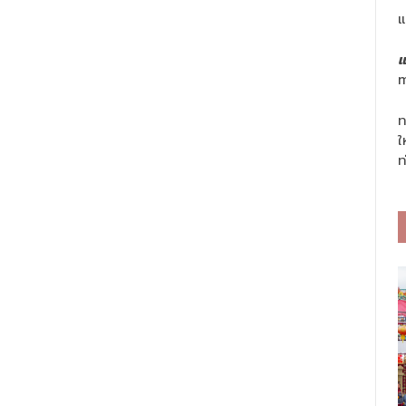
แ
แ
m
ท
ใ
ท