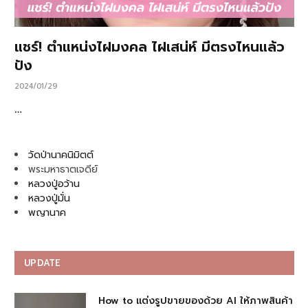
แชร์! ตำแหน่งไฝมงคล ไฝเสน่ห์ มีตรงไหนแล้ว
ปัง
2024/01/29
…
วัดป่านาคนิมิตต์
พระมหาธาตเจดีย์
หลวงปู่อว้าน
หลวงปู่มั่น
พญานาค
UPDATE
How to แต่งรูปขายของด้วย AI ให้ภาพสินค้า