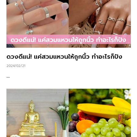
ดวงดีแน่! แค่สวมแหวนให้ถูกนิ้ว ทำอะไรก็ปัง
2024/02/21
…