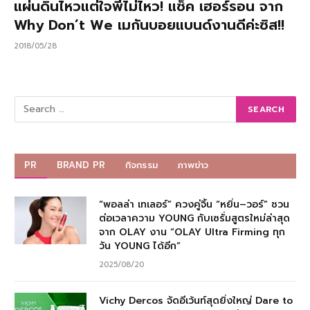
แผ่นดินไหวแต่ใจพี่ไม่ไหว! แซ็ค เฮอร์รอน จาก
Why Don’t We เมกันบอยแบนด์งานดีค่ะซิส!!
2018/05/28
PR
BRAND PR
กิจกรรม
ภาพข่าว
“พอลล่า เทเลอร์” ควงคู่จิ้น “หยิ่น–วอร์” ชวน
ต่อเวลาความ YOUNG กับเซรั่มสูตรใหม่ล่าสุด
จาก OLAY งาน “OLAY Ultra Firming ทุก
วัน YOUNG ได้อีก”
2025/08/20
Vichy Dercos จัดอีเว้นท์สุดยิ่งใหญ่ Dare to