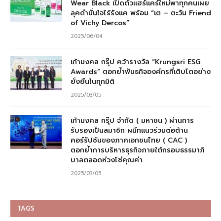
Wear Black เปิดตัวแฮร์แคร์ใหม่พาทุกคนเผย
ลุคดำมั่นใจไร้รังแค พร้อม “เต – ตะวัน Friend
of Vichy Dercos”
2025/06/04
เก้ามงคล กรุ๊ป คว้ารางวัล “Krungsri ESG
Awards” ตอกย้ำพันธกิจองค์กรที่เติบโตอย่าง
ยั่งยืนในทุกมิติ
2025/03/05
เก้ามงคล กรุ๊ป จำกัด ( มหาชน ) ผ่านการ
รับรองเป็นสมาชิก ผนึกแนวร่วมต่อต้าน
คอร์รัปชันของภาคเอกชนไทย ( CAC )
ตอกย้ำการบริหารธุรกิจภายใต้กรอบธรรมาภิ
บาลตลอดห่วงโซ่คุณค่า
2025/03/05
TAGS