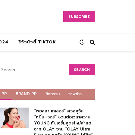
SUBSCRIBE
2024
รีวิวบิวตี้ TIKTOK
PR
BRAND PR
กิจกรรม
ภาพข่าว
“พอลล่า เทเลอร์” ควงคู่จิ้น
“หยิ่น–วอร์” ชวนต่อเวลาความ
YOUNG กับเซรั่มสูตรใหม่ล่าสุด
จาก OLAY งาน “OLAY Ultra