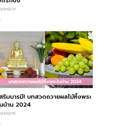
ะไรก็ปัง
024/02/21
…
เสริมบารมี! บทสวดถวายผลไม้หิ้งพระ
ในบ้าน 2024
024/02/15
…