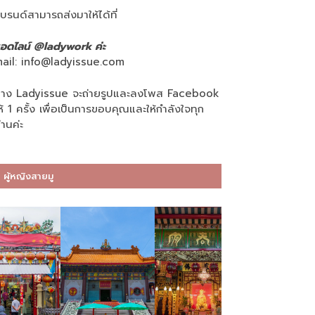
บรนด์สามารถส่งมาให้ได้ที่
อดไลน์ @ladywork ค่ะ
ail:
info@ladyissue.com
าง Ladyissue จะถ่ายรูปและลงโพส Facebook
ห้ 1 ครั้ง เพื่อเป็นการขอบคุณและให้กำลังใจทุก
่านค่ะ
ผู้หญิงสายมู