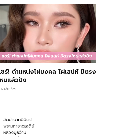
แชร์! ตำแหน่งไฝมงคล ไฝเสน่ห์ มีตรง
ไหนแล้วปัง
024/01/29
…
วัดป่านาคนิมิตต์
พระมหาธาตเจดีย์
หลวงปู่อว้าน