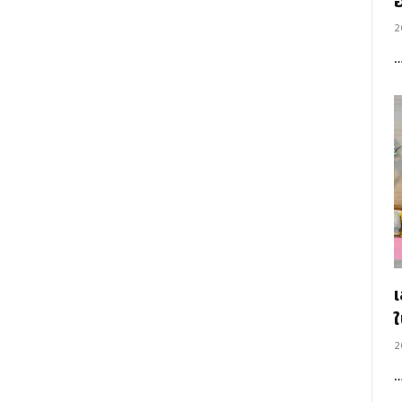
อ
2
2