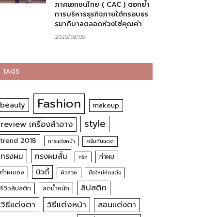
ภาคเอกชนไทย ( CAC ) ตอกย้ำ
การบริหารธุรกิจภายใต้กรอบธร
รมาภิบาลตลอดห่วงโซ่คุณค่า
2025/03/05
TAGS
Fashion
beauty
makeup
style
review เครื่องสำอาง
trend 2018
การแต่งหน้า
ครีมกันแดด
ทรงผม
ทรงผมสั้น
ทำผม
ทริค
บิวตี้
ทำผมเอง
ผิวสวย
มือใหม่หัดแต่ง
ลิปสติก
รีวิวลิปสติก
ลดน้ำหนัก
วิธีแต่งตา
วิธีแต่งหน้า
สอนแต่งตา