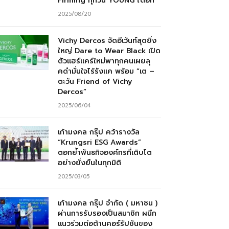
Firming ทุกวัน YOUNG ได้อีก”
2025/08/20
Vichy Dercos จัดอีเว้นท์สุดยิ่ง
ใหญ่ Dare to Wear Black เปิด
ตัวแฮร์แคร์ใหม่พาทุกคนเผยลุ
คดำมั่นใจไร้รังแค พร้อม “เต –
ตะวัน Friend of Vichy
Dercos”
2025/06/04
เก้ามงคล กรุ๊ป คว้ารางวัล
“Krungsri ESG Awards”
ตอกย้ำพันธกิจองค์กรที่เติบโต
อย่างยั่งยืนในทุกมิติ
2025/03/05
เก้ามงคล กรุ๊ป จำกัด ( มหาชน )
ผ่านการรับรองเป็นสมาชิก ผนึก
แนวร่วมต่อต้านคอร์รัปชันของ