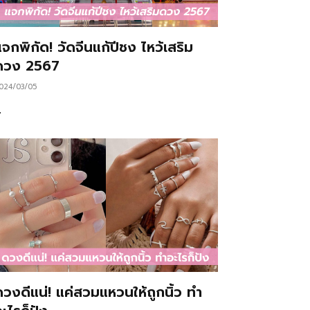
จกพิกัด! วัดจีนแก้ปีชง ไหว้เสริม
ดวง 2567
024/03/05
…
ดวงดีแน่! แค่สวมแหวนให้ถูกนิ้ว ทำ