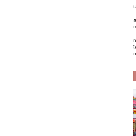
แ
แ
m
ท
ใ
ท