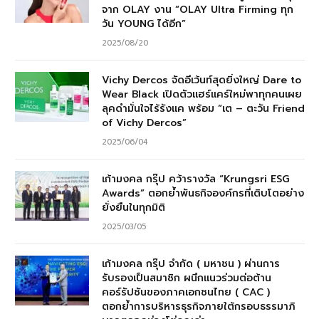
จาก OLAY งาน “OLAY Ultra Firming ทุก
วัน YOUNG ได้อีก”
2025/08/20
Vichy Dercos จัดอีเว้นท์สุดยิ่งใหญ่ Dare to
Wear Black เปิดตัวแฮร์แคร์ใหม่พาทุกคนเผย
ลุคดำมั่นใจไร้รังแค พร้อม “เต – ตะวัน Friend
of Vichy Dercos”
2025/06/04
เก้ามงคล กรุ๊ป คว้ารางวัล “Krungsri ESG
Awards” ตอกย้ำพันธกิจองค์กรที่เติบโตอย่าง
ยั่งยืนในทุกมิติ
2025/03/05
เก้ามงคล กรุ๊ป จำกัด ( มหาชน ) ผ่านการ
รับรองเป็นสมาชิก ผนึกแนวร่วมต่อต้าน
คอร์รัปชันของภาคเอกชนไทย ( CAC )
ตอกย้ำการบริหารธุรกิจภายใต้กรอบธรรมาภิ