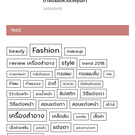
บาลตลอดห่วงโซ่คุณค่า
2025/03/05
TAGS
Fashion
beauty
makeup
style
review เครื่องสำอาง
trend 2018
ทรงผม
ทรงผมสั้น
การแต่งหน้า
ครีมกันแดด
ทริค
บิวตี้
ทำผม
ทำผมเอง
ผิวสวย
มือใหม่หัดแต่ง
วิธีแต่งตา
ลิปสติก
รีวิวลิปสติก
ลดน้ำหนัก
วิธีแต่งหน้า
สอนแต่งหน้า
สอนแต่งตา
สไตล์
เครื่องสำอาง
เคล็ดลับ
เสื้อผ้า
เมคอัพ
แต่งตา
เสื้อผ้าแฟชั่น
แต่งตัว
แต่งตาง่ายๆ