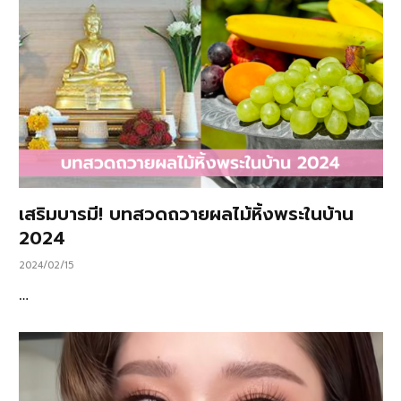
เสริมบารมี! บทสวดถวายผลไม้หิ้งพระในบ้าน
2024
2024/02/15
…