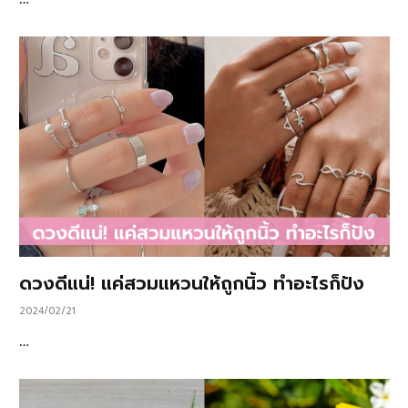
ดวงดีแน่! แค่สวมแหวนให้ถูกนิ้ว ทำอะไรก็ปัง
2024/02/21
…