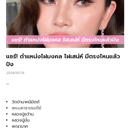
แชร์! ตำแหน่งไฝมงคล ไฝเสน่ห์ มีตรงไหนแล้ว
ปัง
2024/01/29
…
วัดป่านาคนิมิตต์
พระมหาธาตเจดีย์
หลวงปู่อว้าน
หลวงปู่มั่น
พญานาค